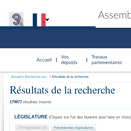
Assemb
Accèder à
la page
Vos
Travaux
Accueil
d'accueil
députés
parlementaires
Vous
Accueil
Recherche sur...
Résultats de la recherche
êtes
Résultats de la recherche
Général
ici
CONNEX
TRAVA
CONNA
DÉC
:
179877
résultats trouvés
LÉGISLATURE
(Cliquez sur l'un des boutons pour faire un choix
17e législature (X)
Précédentes législatures