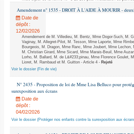
Amendement n° 1535 - DROIT À L'AIDE À MOURIR - deuxièm
Date de
dépôt :
12/02/2026
Amendement de M. Villedieu, M. Bentz, Mme Dogor-Such, M. G
Vaginay, M. Allegret-Pilot, M. Tesson, Mme Laporte, Mme Rimbe
Bourgeois, M. Dragon, Mme Ranc, Mme Joubert, Mme Lechon, M
M. Christian Girard, Mme Sicard, Mme Marais-Beuil, Mme Au
Lorho, M. Ballard, M. de L&#233;pinau, Mme Florence Goulet, 
Lioret, M. Rambaud et M. Guitton - Article 4 -
Rejeté
Voir le dossier (Fin de vie)
N° 2435 - Proposition de loi de Mme Lisa Belluco pour protége
surexposition aux écrans
Date de
dépôt :
04/02/2026
Voir le dossier (Protéger nos enfants contre la surexposition aux écran