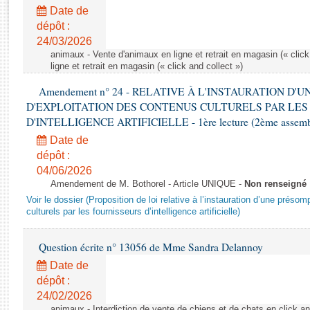
Rapports d'enquête
Date de
Rapports législatifs
dépôt :
Rapports sur l'application des lois
24/03/2026
Baromètre de l’application des lois
animaux - Vente d'animaux en ligne et retrait en magasin (« click
ligne et retrait en magasin (« click and collect »)
Amendement n° 24 - RELATIVE À L'INSTAURATION D'
Dossiers législatifs
D'EXPLOITATION DES CONTENUS CULTURELS PAR LES
Budget et sécurité sociale
D'INTELLIGENCE ARTIFICIELLE - 1ère lecture (2ème assemblé
Questions écrites et orales
Date de
Comptes rendus des débats
dépôt :
04/06/2026
Amendement de M. Bothorel - Article UNIQUE -
Non renseigné
Voir le dossier (Proposition de loi relative à l’instauration d’une présom
culturels par les fournisseurs d’intelligence artificielle)
Question écrite n° 13056 de Mme Sandra Delannoy
Date de
dépôt :
24/02/2026
animaux - Interdiction de vente de chiens et de chats en click and