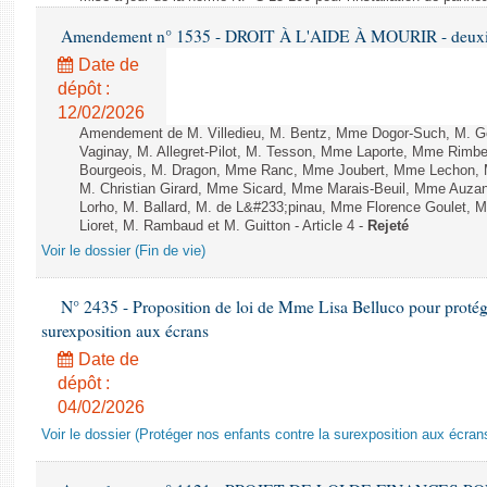
Amendement n° 1535 - DROIT À L'AIDE À MOURIR - deuxièm
Date de
dépôt :
12/02/2026
Amendement de M. Villedieu, M. Bentz, Mme Dogor-Such, M. G
Vaginay, M. Allegret-Pilot, M. Tesson, Mme Laporte, Mme Rimbe
Bourgeois, M. Dragon, Mme Ranc, Mme Joubert, Mme Lechon, M
M. Christian Girard, Mme Sicard, Mme Marais-Beuil, Mme Au
Lorho, M. Ballard, M. de L&#233;pinau, Mme Florence Goulet, 
Lioret, M. Rambaud et M. Guitton - Article 4 -
Rejeté
Voir le dossier (Fin de vie)
N° 2435 - Proposition de loi de Mme Lisa Belluco pour protége
surexposition aux écrans
Date de
dépôt :
04/02/2026
Voir le dossier (Protéger nos enfants contre la surexposition aux écran