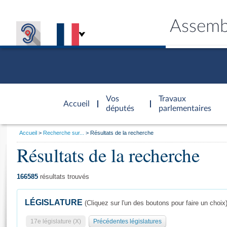
Assemb
Accèder à
la page
Vos
Travaux
Accueil
d'accueil
députés
parlementaires
Vous
Accueil
Recherche sur...
Résultats de la recherche
êtes
Résultats de la recherche
Général
ici
CONNEX
TRAVA
CONNA
DÉC
:
166585
résultats trouvés
LÉGISLATURE
(Cliquez sur l'un des boutons pour faire un choix
17e législature (X)
Précédentes législatures