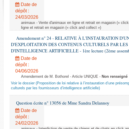
Rapports d'enquête
Date de
Rapports législatifs
dépôt :
Rapports sur l'application des lois
24/03/2026
Baromètre de l’application des lois
animaux - Vente d'animaux en ligne et retrait en magasin (« click
ligne et retrait en magasin (« click and collect »)
Amendement n° 24 - RELATIVE À L'INSTAURATION D'
Dossiers législatifs
D'EXPLOITATION DES CONTENUS CULTURELS PAR LES
Budget et sécurité sociale
D'INTELLIGENCE ARTIFICIELLE - 1ère lecture (2ème assemblé
Questions écrites et orales
Date de
Comptes rendus des débats
dépôt :
04/06/2026
Amendement de M. Bothorel - Article UNIQUE -
Non renseigné
Voir le dossier (Proposition de loi relative à l’instauration d’une présom
culturels par les fournisseurs d’intelligence artificielle)
Question écrite n° 13056 de Mme Sandra Delannoy
Date de
dépôt :
24/02/2026
animaux - Interdiction de vente de chiens et de chats en click and