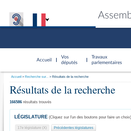
Assemb
Accèder à
la page
Vos
Travaux
Accueil
d'accueil
députés
parlementaires
Vous
Accueil
Recherche sur...
Résultats de la recherche
êtes
Résultats de la recherche
Général
ici
CONNEX
TRAVA
CONNA
DÉC
:
166586
résultats trouvés
LÉGISLATURE
(Cliquez sur l'un des boutons pour faire un choix
17e législature (X)
Précédentes législatures