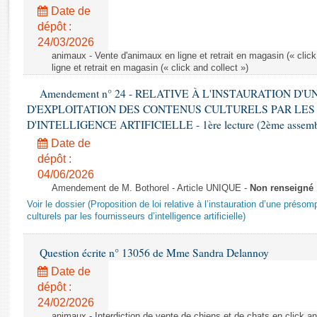
Rapports d'enquête
Date de
Rapports législatifs
dépôt :
Rapports sur l'application des lois
24/03/2026
Baromètre de l’application des lois
animaux - Vente d'animaux en ligne et retrait en magasin (« click
ligne et retrait en magasin (« click and collect »)
Amendement n° 24 - RELATIVE À L'INSTAURATION D'
Dossiers législatifs
D'EXPLOITATION DES CONTENUS CULTURELS PAR LES
Budget et sécurité sociale
D'INTELLIGENCE ARTIFICIELLE - 1ère lecture (2ème assemblé
Questions écrites et orales
Date de
Comptes rendus des débats
dépôt :
04/06/2026
Amendement de M. Bothorel - Article UNIQUE -
Non renseigné
Voir le dossier (Proposition de loi relative à l’instauration d’une présom
culturels par les fournisseurs d’intelligence artificielle)
Question écrite n° 13056 de Mme Sandra Delannoy
Date de
dépôt :
24/02/2026
animaux - Interdiction de vente de chiens et de chats en click and