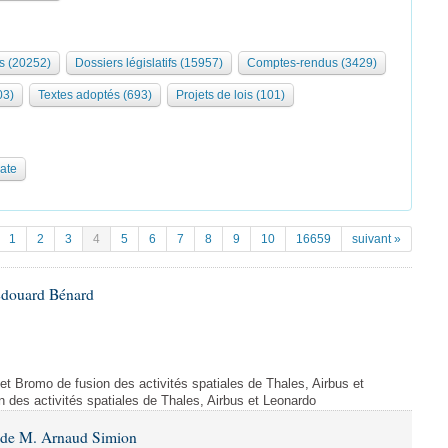
s (20252)
Dossiers législatifs (15957)
Comptes-rendus (3429)
03)
Textes adoptés (693)
Projets de lois (101)
date
1
2
3
4
5
6
7
8
9
10
16659
suivant »
Édouard Bénard
ojet Bromo de fusion des activités spatiales de Thales, Airbus et
n des activités spatiales de Thales, Airbus et Leonardo
6 de M. Arnaud Simion