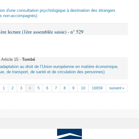
ation d'une consultation psychologique à destination des étrangers
ers non-accompagnés)
 lecture (1ère assemblée saisie) - n° 529
Article 15 -
Tombé
d’adaptation au droit de l’Union européenne en matière économique,
ue, de transport, de santé et de circulation des personnes)
1
2
3
4
5
6
7
8
9
10
16659
suivant »