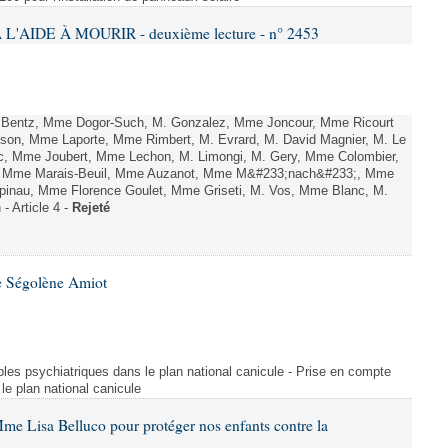
L'AIDE À MOURIR - deuxième lecture - n° 2453
. Bentz, Mme Dogor-Such, M. Gonzalez, Mme Joncour, Mme Ricourt
Tesson, Mme Laporte, Mme Rimbert, M. Evrard, M. David Magnier, M. Le
c, Mme Joubert, Mme Lechon, M. Limongi, M. Gery, Mme Colombier,
rd, Mme Marais-Beuil, Mme Auzanot, Mme M&#233;nach&#233;, Mme
;pinau, Mme Florence Goulet, Mme Griseti, M. Vos, Mme Blanc, M.
- Article 4 -
Rejeté
e Ségolène Amiot
les psychiatriques dans le plan national canicule - Prise en compte
le plan national canicule
me Lisa Belluco pour protéger nos enfants contre la