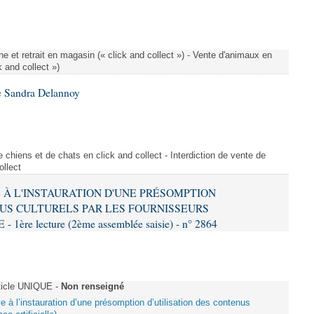
e et retrait en magasin (« click and collect ») - Vente d'animaux en
k and collect »)
e Sandra Delannoy
 chiens et de chats en click and collect - Interdiction de vente de
ollect
VE À L'INSTAURATION D'UNE PRÉSOMPTION
US CULTURELS PAR LES FOURNISSEURS
re lecture (2ème assemblée saisie) - n° 2864
ticle UNIQUE -
Non renseigné
ive à l’instauration d’une présomption d’utilisation des contenus