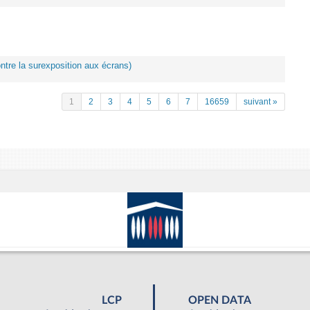
ontre la surexposition aux écrans)
1
2
3
4
5
6
7
16659
suivant »
LCP
OPEN DATA