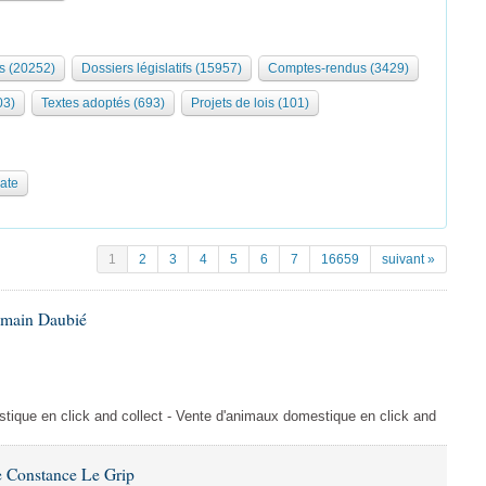
s (20252)
Dossiers législatifs (15957)
Comptes-rendus (3429)
03)
Textes adoptés (693)
Projets de lois (101)
date
1
2
3
4
5
6
7
16659
suivant »
omain Daubié
ique en click and collect - Vente d'animaux domestique en click and
 Constance Le Grip