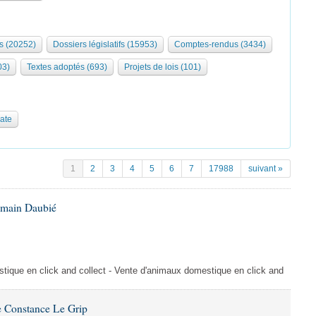
s (20252)
Dossiers législatifs (15953)
Comptes-rendus (3434)
03)
Textes adoptés (693)
Projets de lois (101)
date
1
2
3
4
5
6
7
17988
suivant »
omain Daubié
ique en click and collect - Vente d'animaux domestique en click and
 Constance Le Grip