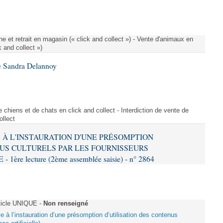
e et retrait en magasin (« click and collect ») - Vente d'animaux en
k and collect »)
e Sandra Delannoy
 chiens et de chats en click and collect - Interdiction de vente de
ollect
VE À L'INSTAURATION D'UNE PRÉSOMPTION
US CULTURELS PAR LES FOURNISSEURS
re lecture (2ème assemblée saisie) - n° 2864
ticle UNIQUE -
Non renseigné
ive à l’instauration d’une présomption d’utilisation des contenus