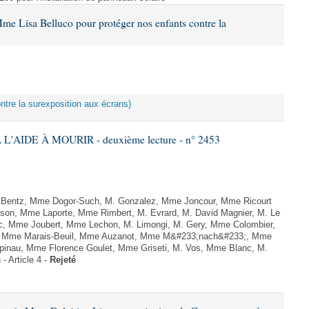
me Lisa Belluco pour protéger nos enfants contre la
ontre la surexposition aux écrans)
L'AIDE À MOURIR - deuxième lecture - n° 2453
. Bentz, Mme Dogor-Such, M. Gonzalez, Mme Joncour, Mme Ricourt
Tesson, Mme Laporte, Mme Rimbert, M. Evrard, M. David Magnier, M. Le
c, Mme Joubert, Mme Lechon, M. Limongi, M. Gery, Mme Colombier,
rd, Mme Marais-Beuil, Mme Auzanot, Mme M&#233;nach&#233;, Mme
;pinau, Mme Florence Goulet, Mme Griseti, M. Vos, Mme Blanc, M.
- Article 4 -
Rejeté