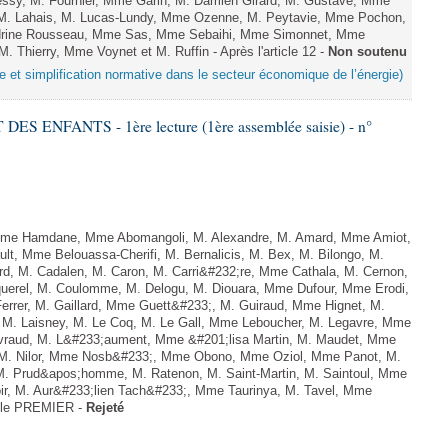
essy, M. Fournier, Mme Garin, M. Damien Girard, M. Gustave, Mme
f, M. Lahais, M. Lucas-Lundy, Mme Ozenne, M. Peytavie, Mme Pochon,
rine Rousseau, Mme Sas, Mme Sebaihi, Mme Simonnet, Mme
M. Thierry, Mme Voynet et M. Ruffin - Après l'article 12 -
Non soutenu
e et simplification normative dans le secteur économique de l’énergie)
ES ENFANTS - 1ère lecture (1ère assemblée saisie) - n°
e Hamdane, Mme Abomangoli, M. Alexandre, M. Amard, Mme Amiot,
lt, Mme Belouassa-Cherifi, M. Bernalicis, M. Bex, M. Bilongo, M.
d, M. Cadalen, M. Caron, M. Carri&#232;re, Mme Cathala, M. Cernon,
querel, M. Coulomme, M. Delogu, M. Diouara, Mme Dufour, Mme Erodi,
rrer, M. Gaillard, Mme Guett&#233;, M. Guiraud, Mme Hignet, M.
, M. Laisney, M. Le Coq, M. Le Gall, Mme Leboucher, M. Legavre, Mme
vraud, M. L&#233;aument, Mme &#201;lisa Martin, M. Maudet, Mme
M. Nilor, Mme Nosb&#233;, Mme Obono, Mme Oziol, Mme Panot, M.
 M. Prud&apos;homme, M. Ratenon, M. Saint-Martin, M. Saintoul, Mme
r, M. Aur&#233;lien Tach&#233;, Mme Taurinya, M. Tavel, Mme
icle PREMIER -
Rejeté