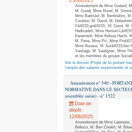
25/06/2025
Amendement de Mme Godard, M. A
M. Guedj, Mme Runel, M. Simion
Mme Battistel, M. Benbrahim, M.
Courbon, M. David, M. Delautret
F&#233;gn&#233;, M. Garot, M.
Hadizadeh, Mme Herouin-L&#233
Karamanli, Mme Keloua Hachi, M. 
M. Pena, Mme Pic, Mme Pir&#232
Mme Rouaux, M. Aur&#233;lien 
Santiago, M. Saulignac, Mme Thi
et les membres du groupe Sociali
Voir le dossier (Projet de loi portant t
l’emploi des salariés expérimentés et rel
Amendement n° 540 - PORT
NORMATIVE DANS LE SECTEUR É
assemblée saisie) - n° 1522
Date de
dépôt :
12/06/2025
Amendement de Mme Laernoes, M
Belluco, M. Ben Cheikh, M. Bite