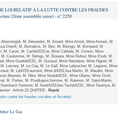
T DE LOI RELATIF À LA LUTTE CONTRE LES FRAUDES
ure (2ème assemblée saisie) - n° 2250
bomangoli, M. Alexandre, M. Amard, Mme Amiot, Mme Amrani, M.
sa-Cherifi, M. Bernalicis, M. Bex, M. Bilongo, M. Bompard, M.
en, M. Caron, M. Carri&#232;re, Mme Cathala, M. Cernon, Mme
l, M. Coulomme, M. Delogu, M. Diouara, Mme Dufour, Mme Erodi, M.
lard, Mme Guett&#233;, M. Guiraud, Mme Hamdane, Mme Hignet, M.
, M. Laisney, M. Le Coq, M. Le Gall, Mme Leboucher, M. Legavre, Mme
vraud, M. L&#233;aument, Mme &#201;lisa Martin, M. Maudet, Mme
on Meunier, M. Nilor, Mme Nosb&#233;, Mme Obono, Mme Oziol,
mal, M. Portes, M. Prud&apos;homme, M. Ratenon, M. Saint-Martin,
Stambach-Terrenoir, M. Aur&#233;lien Tach&#233;, Mme Taurinya, M.
annier - Article 22 QUATER -
Rejeté
 lutte contre les fraudes sociales et fiscales)
idier Le Gac