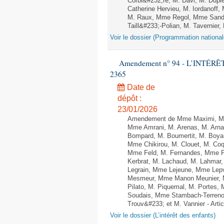
Corbi&#232;re, M. Davi, M. Dupl
Catherine Hervieu, M. Iordanof
M. Raux, Mme Regol, Mme Sand
Taill&#233;-Polian, M. Tavernier, 
Voir le dossier (Programmation national
Amendement n° 94 - L’INTÉRÊT D
2365
Date de
dépôt :
23/01/2026
Amendement de Mme Maximi, Mm
Mme Amrani, M. Arenas, M. Arnau
Bompard, M. Boumertit, M. Boyar
Mme Chikirou, M. Clouet, M. Co
Mme Feld, M. Fernandes, Mme Fe
Kerbrat, M. Lachaud, M. Lahmar
Legrain, Mme Lejeune, Mme Lep
Mesmeur, Mme Manon Meunier, 
Pilato, M. Piquemal, M. Portes,
Soudais, Mme Stambach-Terrenoi
Trouv&#233; et M. Vannier - Art
Voir le dossier (L’intérêt des enfants)