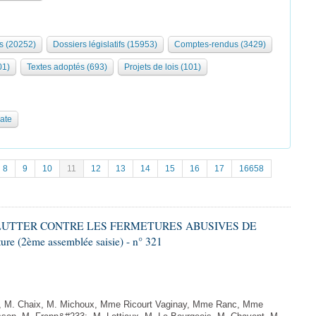
s (20252)
Dossiers législatifs (15953)
Comptes-rendus (3429)
01)
Textes adoptés (693)
Projets de lois (101)
date
8
9
10
11
12
13
14
15
16
17
16658
 À LUTTER CONTRE LES FERMETURES ABUSIVES DE
 (2ème assemblée saisie) - n° 321
t, M. Chaix, M. Michoux, Mme Ricourt Vaginay, Mme Ranc, Mme