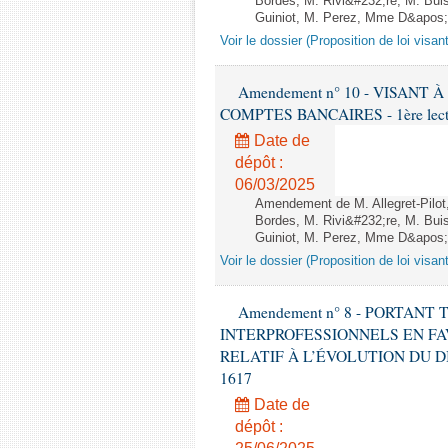
Bordes, M. Rivi&#232;re, M. Bui
Guiniot, M. Perez, Mme D&apos;Int
Voir le dossier (Proposition de loi visa
Amendement n° 10 - VISAN
COMPTES BANCAIRES - 1ère lecture
Date de
dépôt :
06/03/2025
Amendement de M. Allegret-Pilo
Bordes, M. Rivi&#232;re, M. Bui
Guiniot, M. Perez, Mme D&apos;In
Voir le dossier (Proposition de loi visa
Amendement n° 8 - PORTAN
INTERPROFESSIONNELS EN FA
RELATIF À L’ÉVOLUTION DU DIALO
1617
Date de
dépôt :