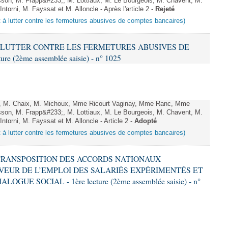
sson, M. Frapp&#233;, M. Lottiaux, M. Le Bourgeois, M. Chavent, M.
orni, M. Fayssat et M. Alloncle - Après l'article 2 -
Rejeté
nt à lutter contre les fermetures abusives de comptes bancaires)
T À LUTTER CONTRE LES FERMETURES ABUSIVES DE
 (2ème assemblée saisie) - n° 1025
t, M. Chaix, M. Michoux, Mme Ricourt Vaginay, Mme Ranc, Mme
sson, M. Frapp&#233;, M. Lottiaux, M. Le Bourgeois, M. Chavent, M.
torni, M. Fayssat et M. Alloncle - Article 2 -
Adopté
nt à lutter contre les fermetures abusives de comptes bancaires)
T TRANSPOSITION DES ACCORDS NATIONAUX
VEUR DE L’EMPLOI DES SALARIÉS EXPÉRIMENTÉS ET
GUE SOCIAL - 1ère lecture (2ème assemblée saisie) - n°