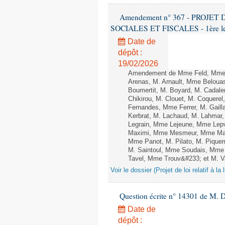
Amendement n° 367 - PROJE
SOCIALES ET FISCALES - 1ère lect
Date de
dépôt :
19/02/2026
Amendement de Mme Feld, Mme A
Arenas, M. Arnault, Mme Belouas
Boumertit, M. Boyard, M. Cadal
Chikirou, M. Clouet, M. Coquere
Fernandes, Mme Ferrer, M. Gail
Kerbrat, M. Lachaud, M. Lahmar
Legrain, Mme Lejeune, Mme Lep
Maximi, Mme Mesmeur, Mme Man
Mme Panot, M. Pilato, M. Pique
M. Saintoul, Mme Soudais, Mme 
Tavel, Mme Trouv&#233; et M. V
Voir le dossier (Projet de loi relatif à la
Question écrite n° 14301 de M. D
Date de
dépôt :