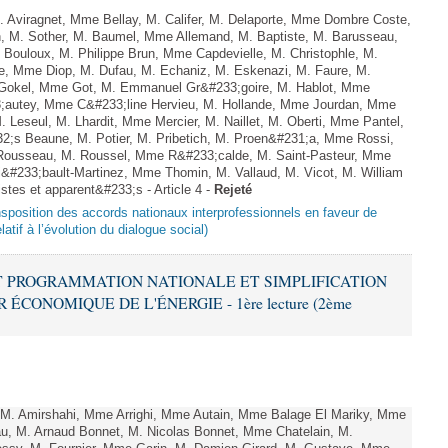
viragnet, Mme Bellay, M. Califer, M. Delaporte, Mme Dombre Coste,
, M. Sother, M. Baumel, Mme Allemand, M. Baptiste, M. Barusseau,
 Bouloux, M. Philippe Brun, Mme Capdevielle, M. Christophle, M.
te, Mme Diop, M. Dufau, M. Echaniz, M. Eskenazi, M. Faure, M.
 Gokel, Mme Got, M. Emmanuel Gr&#233;goire, M. Hablot, Mme
;autey, Mme C&#233;line Hervieu, M. Hollande, Mme Jourdan, Mme
Leseul, M. Lhardit, Mme Mercier, M. Naillet, M. Oberti, Mme Pantel,
;s Beaune, M. Potier, M. Pribetich, M. Proen&#231;a, Mme Rossi,
Rousseau, M. Roussel, Mme R&#233;calde, M. Saint-Pasteur, Mme
&#233;bault-Martinez, Mme Thomin, M. Vallaud, M. Vicot, M. William
stes et apparent&#233;s - Article 4 -
Rejeté
ransposition des accords nationaux interprofessionnels en faveur de
atif à l’évolution du dialogue social)
ANT PROGRAMMATION NATIONALE ET SIMPLIFICATION
CONOMIQUE DE L'ÉNERGIE - 1ère lecture (2ème
. Amirshahi, Mme Arrighi, Mme Autain, Mme Balage El Mariky, Mme
au, M. Arnaud Bonnet, M. Nicolas Bonnet, Mme Chatelain, M.