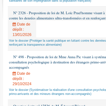
sanitaires de son imprégnation dans la population française)
Rapports d'enquête
Rapports législatifs
N° 2326 - Proposition de loi de M. Loïc Prud'homme visant à pr
Rapports sur l'application des lois
contre les denrées alimentaires ultra-transformées et en renforçant
Baromètre de l’application des lois
Date de
dépôt :
Dossiers législatifs
13/01/2026
Budget et sécurité sociale
Voir le dossier (Protéger la santé publique en luttant contre les denrée
Questions écrites et orales
renforçant la transparence alimentaire)
Comptes rendus des débats
N° 498 - Proposition de loi de Mme Anna Pic visant à systémati
consultation psychologique à destination des étrangers primo-arri
accompagnés
Date de
dépôt :
29/10/2024
Voir le dossier (Systématiser la réalisation d'une consultation psychol
primo-arrivants et des mineurs étrangers non-accompagnés)