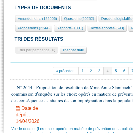
S'id
Présidence
Séance publique
Rôle et pouvoirs de l'Assemblée
Visiter l'Assemblée
TYPES DE DOCUMENTS
Fiches « Connaissance de l’Assemblée »
577 députés
Commissions et autres organes
Visite virtuelle du palais Bourbon
Amendements (122906)
Questions (20252)
Dossiers législatifs
Organisation de l'Assemblée
Groupes politiques
Europe et International
Assister à une séance
Mot
Propositions (2244)
Rapports (1001)
Textes adoptés (693)
P
Présidence
Conférence des Présidents
Bureau
Collège des Ques
Élections législatives
Contrôle et évaluation
Accès des chercheurs à l’Assemblée
TRI DES RÉSULTATS
Congrès
Les évènements
S'inscrire
Trier par pertinence (X)
Trier par date
Pétitions
Statistiques et chiffres clés
Transparence et déontologie
Vous n'ave
Patrimoine
E
Documents de référence
« précedent
1
2
3
4
5
6
La Bibliothèque
( Constitution | Règlement de l'Assemblée ... )
Documents parlementaires
Les archives
N° 2644 - Proposition de résolution de Mme Anne Stambach-Ter
Projets de loi
Contacts et plan d'accès
commission d'enquête sur les choix opérés en matière de préventi
Propositions de loi
Histoire
des conséquences sanitaires de son imprégnation dans la populati
Photos libres de droit
Amendements
Juniors
Date de
Textes adoptés
dépôt :
Anciennes législatures
14/04/2026
Liens vers les sites publics
Rapports d'information
Voir le dossier (Les choix opérés en matière de prévention de la poll