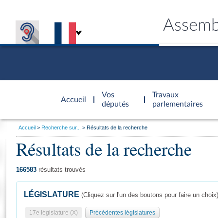
Assemb
Accèder à
la page
Vos
Travaux
Accueil
d'accueil
députés
parlementaires
Vous
Accueil
Recherche sur...
Résultats de la recherche
êtes
Résultats de la recherche
Général
ici
CONNEX
TRAVA
CONNA
DÉC
:
166583
résultats trouvés
LÉGISLATURE
(Cliquez sur l'un des boutons pour faire un choix
17e législature (X)
Précédentes législatures