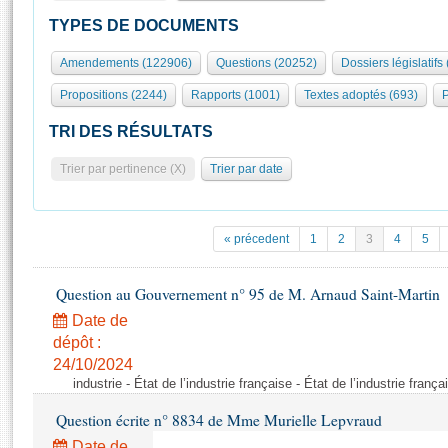
S'id
Présidence
Séance publique
Rôle et pouvoirs de l'Assemblée
Visiter l'Assemblée
TYPES DE DOCUMENTS
Fiches « Connaissance de l’Assemblée »
577 députés
Commissions et autres organes
Visite virtuelle du palais Bourbon
Amendements (122906)
Questions (20252)
Dossiers législatifs
Organisation de l'Assemblée
Groupes politiques
Europe et International
Assister à une séance
Mot
Propositions (2244)
Rapports (1001)
Textes adoptés (693)
P
Présidence
Conférence des Présidents
Bureau
Collège des Ques
Élections législatives
Contrôle et évaluation
Accès des chercheurs à l’Assemblée
TRI DES RÉSULTATS
Congrès
Les évènements
S'inscrire
Trier par pertinence (X)
Trier par date
Pétitions
Statistiques et chiffres clés
Transparence et déontologie
Vous n'ave
Patrimoine
E
Documents de référence
« précedent
1
2
3
4
5
La Bibliothèque
( Constitution | Règlement de l'Assemblée ... )
Documents parlementaires
Les archives
Question au Gouvernement n° 95 de M. Arnaud Saint-Martin
Projets de loi
Contacts et plan d'accès
Date de
Propositions de loi
Histoire
Photos libres de droit
dépôt :
Amendements
Juniors
24/10/2024
Textes adoptés
industrie - État de l’industrie française - État de l’industrie frança
Anciennes législatures
Question écrite n° 8834 de Mme Murielle Lepvraud
Liens vers les sites publics
Rapports d'information
Date de