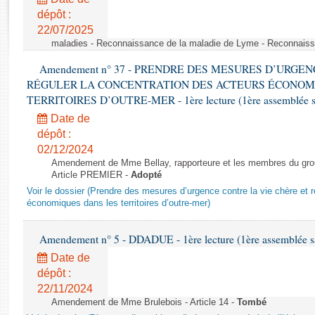
Rapports d'enquête
dépôt :
Rapports législatifs
22/07/2025
Rapports sur l'application des lois
maladies - Reconnaissance de la maladie de Lyme - Reconnais
Baromètre de l’application des lois
Amendement n° 37 - PRENDRE DES MESURES D’URGE
RÉGULER LA CONCENTRATION DES ACTEURS ÉCONOM
Dossiers législatifs
TERRITOIRES D’OUTRE-MER - 1ère lecture (1ère assemblée sai
Budget et sécurité sociale
Date de
Questions écrites et orales
dépôt :
02/12/2024
Comptes rendus des débats
Amendement de Mme Bellay, rapporteure et les membres du grou
Article PREMIER -
Adopté
Voir le dossier (Prendre des mesures d’urgence contre la vie chère et r
économiques dans les territoires d’outre-mer)
Amendement n° 5 - DDADUE - 1ère lecture (1ère assemblée sai
Date de
dépôt :
22/11/2024
Amendement de Mme Brulebois - Article 14 -
Tombé