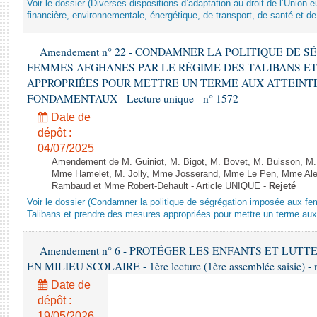
Voir le dossier (Diverses dispositions d’adaptation au droit de l’Unio
financière, environnementale, énergétique, de transport, de santé et de
Amendement n° 22 - CONDAMNER LA POLITIQUE DE 
FEMMES AFGHANES PAR LE RÉGIME DES TALIBANS E
APPROPRIÉES POUR METTRE UN TERME AUX ATTEINTE
FONDAMENTAUX - Lecture unique - n° 1572
Date de
dépôt :
04/07/2025
Amendement de M. Guiniot, M. Bigot, M. Bovet, M. Buisson, M.
Mme Hamelet, M. Jolly, Mme Josserand, Mme Le Pen, Mme Alex
Rambaud et Mme Robert-Dehault - Article UNIQUE -
Rejeté
Voir le dossier (Condamner la politique de ségrégation imposée aux f
Talibans et prendre des mesures appropriées pour mettre un terme aux 
Amendement n° 6 - PROTÉGER LES ENFANTS ET LUT
EN MILIEU SCOLAIRE - 1ère lecture (1ère assemblée saisie) - 
Date de
dépôt :
19/05/2026