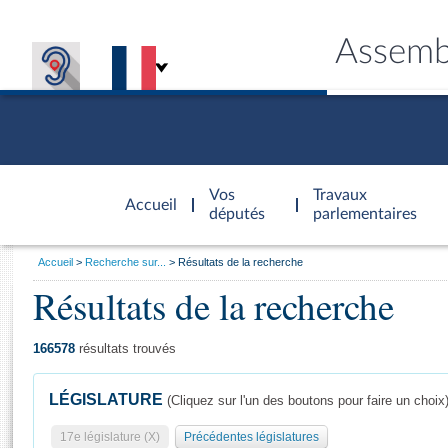
Assemb
Accèder à
la page
Vos
Travaux
Accueil
d'accueil
députés
parlementaires
Vous
Accueil
Recherche sur...
Résultats de la recherche
êtes
Résultats de la recherche
Général
ici
CONNEX
TRAVA
CONNA
DÉC
:
166578
résultats trouvés
LÉGISLATURE
(Cliquez sur l'un des boutons pour faire un choix
17e législature (X)
Précédentes législatures