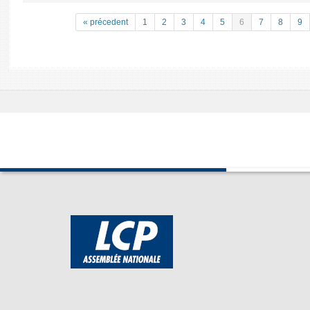
« précedent
1
2
3
4
5
6
7
8
9