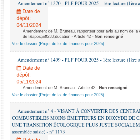
Rapports d'enquête
Amendement n° 1370 - PLF POUR 2025 - 1ère lecture (1ère as
Rapports législatifs
Date de
Rapports sur l'application des lois
dépôt :
04/11/2024
Baromètre de l’application des lois
Amendement de M. Bruneau, rapporteur pour avis au nom de la co
de l&apos;&#233;ducation - Article 42 -
Non renseigné
Dossiers législatifs
Voir le dossier (Projet de loi de finances pour 2025)
Budget et sécurité sociale
Questions écrites et orales
Amendement n° 1499 - PLF POUR 2025 - 1ère lecture (1ère as
Comptes rendus des débats
Date de
dépôt :
05/11/2024
Amendement de M. Bruneau - Article 42 -
Non renseigné
Voir le dossier (Projet de loi de finances pour 2025)
Amendement n° 4 - VISANT À CONVERTIR DES CENTR
COMBUSTIBLES MOINS ÉMETTEURS EN DIOXYDE DE 
UNE TRANSITION ÉCOLOGIQUE PLUS JUSTE SOCIALEMENT 
assemblée saisie) - n° 1173
Date de