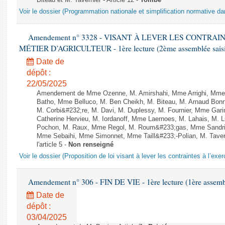
Biteau et M. Tavernier - Article 12 -
Tombé
Voir le dossier (Programmation nationale et simplification normative d
Amendement n° 3328 - VISANT À LEVER LES CONTRAI
MÉTIER D’AGRICULTEUR - 1ère lecture (2ème assemblée saisie
Date de
dépôt :
22/05/2025
Amendement de Mme Ozenne, M. Amirshahi, Mme Arrighi, Mme 
Batho, Mme Belluco, M. Ben Cheikh, M. Biteau, M. Arnaud Bonn
M. Corbi&#232;re, M. Davi, M. Duplessy, M. Fournier, Mme Gar
Catherine Hervieu, M. Iordanoff, Mme Laernoes, M. Lahais, M.
Pochon, M. Raux, Mme Regol, M. Roum&#233;gas, Mme Sandri
Mme Sebaihi, Mme Simonnet, Mme Taill&#233;-Polian, M. Tavern
l'article 5 -
Non renseigné
Voir le dossier (Proposition de loi visant à lever les contraintes à l’exer
Amendement n° 306 - FIN DE VIE - 1ère lecture (1ère assembl
Date de
dépôt :
03/04/2025