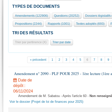
S'id
Présidence
Séance publique
Rôle et pouvoirs de l'Assemblée
Visiter l'Assemblée
TYPES DE DOCUMENTS
Fiches « Connaissance de l’Assemblée »
577 députés
Commissions et autres organes
Visite virtuelle du palais Bourbon
Amendements (122906)
Questions (20252)
Dossiers législatifs
Organisation de l'Assemblée
Groupes politiques
Europe et International
Assister à une séance
Mot
Propositions (2244)
Rapports (1001)
Textes adoptés (693)
P
Présidence
Conférence des Présidents
Bureau
Collège des Ques
Élections législatives
Contrôle et évaluation
Accès des chercheurs à l’Assemblée
TRI DES RÉSULTATS
Congrès
Les évènements
S'inscrire
Trier par pertinence (X)
Trier par date
Pétitions
Statistiques et chiffres clés
Transparence et déontologie
Vous n'ave
Patrimoine
E
Documents de référence
« précedent
1
2
3
4
5
6
7
8
9
La Bibliothèque
( Constitution | Règlement de l'Assemblée ... )
Documents parlementaires
Les archives
Amendement n° 2090 - PLF POUR 2025 - 1ère lecture (1ère as
Projets de loi
Contacts et plan d'accès
Date de
Propositions de loi
Histoire
Photos libres de droit
dépôt :
Amendements
Juniors
06/11/2024
Textes adoptés
Amendement de M. Sabatou - Après l'article 60 -
Non renseigné
Anciennes législatures
Voir le dossier (Projet de loi de finances pour 2025)
Liens vers les sites publics
Rapports d'information