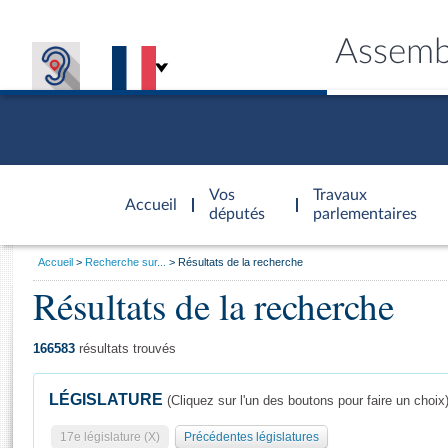
Assemb
Accèder à
la page
Vos
Travaux
Accueil
d'accueil
députés
parlementaires
Vous
Accueil
Recherche sur...
Résultats de la recherche
êtes
Résultats de la recherche
Général
ici
CONNEX
TRAVA
CONNA
DÉC
:
166583
résultats trouvés
LÉGISLATURE
(Cliquez sur l'un des boutons pour faire un choix
17e législature (X)
Précédentes législatures