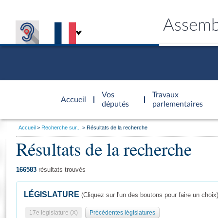
Assemb
Accèder à
la page
Vos
Travaux
Accueil
d'accueil
députés
parlementaires
Vous
Accueil
Recherche sur...
Résultats de la recherche
êtes
Résultats de la recherche
Général
ici
CONNEX
TRAVA
CONNA
DÉC
:
166583
résultats trouvés
LÉGISLATURE
(Cliquez sur l'un des boutons pour faire un choix
17e législature (X)
Précédentes législatures