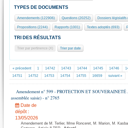
S'id
Présidence
Séance publique
Rôle et pouvoirs de l'Assemblée
Visiter l'Assemblée
TYPES DE DOCUMENTS
Fiches « Connaissance de l’Assemblée »
577 députés
Commissions et autres organes
Visite virtuelle du palais Bourbon
Amendements (122906)
Questions (20252)
Dossiers législatifs
Organisation de l'Assemblée
Groupes politiques
Europe et International
Assister à une séance
Mot
Propositions (2244)
Rapports (1001)
Textes adoptés (693)
P
Présidence
Conférence des Présidents
Bureau
Collège des Ques
Élections législatives
Contrôle et évaluation
Accès des chercheurs à l’Assemblée
TRI DES RÉSULTATS
Congrès
Les évènements
S'inscrire
Trier par pertinence (X)
Trier par date
Pétitions
Statistiques et chiffres clés
Transparence et déontologie
Vous n'ave
Patrimoine
E
Documents de référence
« précedent
1
14742
14743
14744
14745
14746
1
La Bibliothèque
( Constitution | Règlement de l'Assemblée ... )
Documents parlementaires
14751
14752
14753
14754
14755
16659
suivant »
Les archives
Projets de loi
Contacts et plan d'accès
Amendement n° 599 - PROTECTION ET SOUVERAINETÉ AGR
Propositions de loi
Histoire
assemblée saisie) - n° 2765
Photos libres de droit
Amendements
Juniors
Date de
Textes adoptés
Anciennes législatures
dépôt :
13/05/2026
Liens vers les sites publics
Rapports d'information
Amendement de M. Terlier, Mme Ronceret, M. Marion, M. Kasba