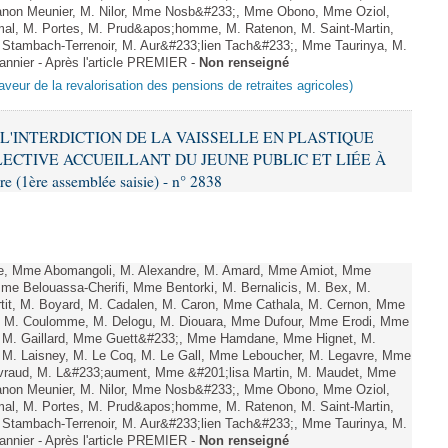
on Meunier, M. Nilor, Mme Nosb&#233;, Mme Obono, Mme Oziol,
mal, M. Portes, M. Prud&apos;homme, M. Ratenon, M. Saint-Martin,
Stambach-Terrenoir, M. Aur&#233;lien Tach&#233;, Mme Taurinya, M.
nnier - Après l'article PREMIER -
Non renseigné
aveur de la revalorisation des pensions de retraites agricoles)
R L'INTERDICTION DE LA VAISSELLE EN PLASTIQUE
ECTIVE ACCUEILLANT DU JEUNE PUBLIC ET LIÉE À
(1ère assemblée saisie) - n° 2838
e, Mme Abomangoli, M. Alexandre, M. Amard, Mme Amiot, Mme
Mme Belouassa-Cherifi, Mme Bentorki, M. Bernalicis, M. Bex, M.
tit, M. Boyard, M. Cadalen, M. Caron, Mme Cathala, M. Cernon, Mme
el, M. Coulomme, M. Delogu, M. Diouara, Mme Dufour, Mme Erodi, Mme
, M. Gaillard, Mme Guett&#233;, Mme Hamdane, Mme Hignet, M.
, M. Laisney, M. Le Coq, M. Le Gall, Mme Leboucher, M. Legavre, Mme
vraud, M. L&#233;aument, Mme &#201;lisa Martin, M. Maudet, Mme
on Meunier, M. Nilor, Mme Nosb&#233;, Mme Obono, Mme Oziol,
mal, M. Portes, M. Prud&apos;homme, M. Ratenon, M. Saint-Martin,
Stambach-Terrenoir, M. Aur&#233;lien Tach&#233;, Mme Taurinya, M.
nnier - Après l'article PREMIER -
Non renseigné