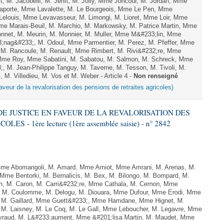
, M. Jacobelli, M. Jenft, M. Jolly, Mme Joncour, M. Jordan, Mme
aporte, Mme Lavalette, M. Le Bourgeois, Mme Le Pen, Mme
louis, Mme Levavasseur, M. Limongi, M. Lioret, Mme Loir, Mme
Mme Marais-Beuil, M. Marchio, M. Markowsky, M. Patrice Martin, Mme
onnet, M. Meurin, M. Monnier, M. Muller, Mme M&#233;lin, Mme
nag&#233;, M. Odoul, Mme Parmentier, M. Perez, M. Pfeffer, Mme
M. Rancoule, M. Renault, Mme Rimbert, M. Rivi&#232;re, Mme
 Mme Roy, Mme Sabatini, M. Sabatou, M. Salmon, M. Schreck, Mme
 M. Jean-Philippe Tanguy, M. Taverne, M. Tesson, M. Tivoli, M.
, M. Villedieu, M. Vos et M. Weber - Article 4 -
Non renseigné
aveur de la revalorisation des pensions de retraites agricoles)
 DE JUSTICE EN FAVEUR DE LA REVALORISATION DES
 - 1ère lecture (1ère assemblée saisie) - n° 2842
me Abomangoli, M. Amard, Mme Amiot, Mme Amrani, M. Arenas, M.
 Mme Bentorki, M. Bernalicis, M. Bex, M. Bilongo, M. Bompard, M.
en, M. Caron, M. Carri&#232;re, Mme Cathala, M. Cernon, Mme
el, M. Coulomme, M. Delogu, M. Diouara, Mme Dufour, Mme Erodi, Mme
, M. Gaillard, Mme Guett&#233;, Mme Hamdane, Mme Hignet, M.
, M. Laisney, M. Le Coq, M. Le Gall, Mme Leboucher, M. Legavre, Mme
vraud, M. L&#233;aument, Mme &#201;lisa Martin, M. Maudet, Mme