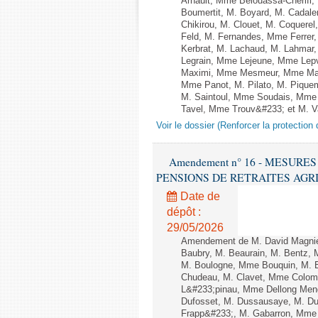
Arnault, Mme Belouassa-Cherifi,
Boumertit, M. Boyard, M. Cadal
Chikirou, M. Clouet, M. Coquer
Feld, M. Fernandes, Mme Ferrer
Kerbrat, M. Lachaud, M. Lahmar
Legrain, Mme Lejeune, Mme Lep
Maximi, Mme Mesmeur, Mme Man
Mme Panot, M. Pilato, M. Pique
M. Saintoul, Mme Soudais, Mme 
Tavel, Mme Trouv&#233; et M. Van
Voir le dossier (Renforcer la protection
Amendement n° 16 - MESURE
PENSIONS DE RETRAITES AGRICOLES
Date de
dépôt :
29/05/2026
Amendement de M. David Magnier
Baubry, M. Beaurain, M. Bentz, M
M. Boulogne, Mme Bouquin, M. B
Chudeau, M. Clavet, Mme Colomb
L&#233;pinau, Mme Dellong Men
Dufosset, M. Dussausaye, M. Dut
Frapp&#233;, M. Gabarron, Mme Gal