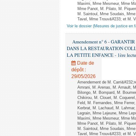
Maximi, Mme Mesmeur, Mme Man
Mme Panot, M. Pilato, M. Pique
M. Saintoul, Mme Soudais, Mme 
Tavel, Mme Trouv&#233; et M. Va
Voir le dossier (Mesures de justice en f
Amendement n° 6 - GARANTI
DANS LA RESTAURATION COLL
LA PETITE ENFANCE - 1ère lecture 
Date de
dépôt :
29/05/2026
Amendement de M. Carri&#232;r
Amrani, M. Arenas, M. Arnault, 
Bilongo, M. Bompard, M. Boumer
Chikirou, M. Clouet, M. Coquer
Feld, M. Fernandes, Mme Ferrer
Kerbrat, M. Lachaud, M. Lahmar
Legrain, Mme Lejeune, Mme Lep
Maximi, Mme Mesmeur, Mme Man
Mme Panot, M. Pilato, M. Pique
M. Saintoul, Mme Soudais, Mme 
Tavel, Mme Trouv&#233; et M. Va