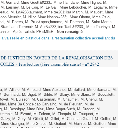
, M. Gaillard, Mme Guett&#233;, Mme Hamdane, Mme Hignet, M.
, M. Laisney, M. Le Coq, M. Le Gall, Mme Leboucher, M. Legavre, Mme
vraud, M. L&#233;aument, Mme &#201;lisa Martin, M. Maudet, Mme
on Meunier, M. Nilor, Mme Nosb&#233;, Mme Obono, Mme Oziol,
mal, M. Portes, M. Prud&apos;homme, M. Ratenon, M. Saint-Martin,
Stambach-Terrenoir, M. Aur&#233;lien Tach&#233;, Mme Taurinya, M.
nnier - Après l'article PREMIER -
Non renseigné
de la vaisselle en plastique dans la restauration collective accueillant du
S DE JUSTICE EN FAVEUR DE LA REVALORISATION DES
 - 1ère lecture (1ère assemblée saisie) - n° 2842
, M. Allisio, M. Amblard, Mme Auzanot, M. Ballard, Mme Bamana, M.
. Bernhardt, M. Bigot, M. Bilde, M. Blairy, Mme Blanc, M. Boccaletti,
ovet, M. Buisson, M. Casterman, M. Chaumeil, M. Chenu, M.
ier, Mme Da Conceicao Carvalho, M. de Fleurian, M. de
g, M. Dessigny, Mme Diaz, Mme Dogor-Such, M. Dragon, M.
remble, M. Evrard, M. Falcon, M. Florquin, M. Fouquart, M.
zy, M. Gery, M. Giletti, M. Gillet, M. Christian Girard, M. Golliot, M.
Mme Grangier, Mme Griseti, M. Guibert, M. Guiniot, M. Guitton, Mme