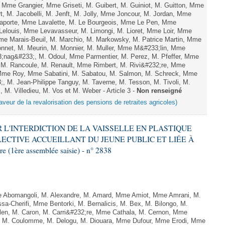
Mme Grangier, Mme Griseti, M. Guibert, M. Guiniot, M. Guitton, Mme
, M. Jacobelli, M. Jenft, M. Jolly, Mme Joncour, M. Jordan, Mme
aporte, Mme Lavalette, M. Le Bourgeois, Mme Le Pen, Mme
louis, Mme Levavasseur, M. Limongi, M. Lioret, Mme Loir, Mme
Mme Marais-Beuil, M. Marchio, M. Markowsky, M. Patrice Martin, Mme
onnet, M. Meurin, M. Monnier, M. Muller, Mme M&#233;lin, Mme
nag&#233;, M. Odoul, Mme Parmentier, M. Perez, M. Pfeffer, Mme
M. Rancoule, M. Renault, Mme Rimbert, M. Rivi&#232;re, Mme
 Mme Roy, Mme Sabatini, M. Sabatou, M. Salmon, M. Schreck, Mme
 M. Jean-Philippe Tanguy, M. Taverne, M. Tesson, M. Tivoli, M.
, M. Villedieu, M. Vos et M. Weber - Article 3 -
Non renseigné
aveur de la revalorisation des pensions de retraites agricoles)
IR L'INTERDICTION DE LA VAISSELLE EN PLASTIQUE
ECTIVE ACCUEILLANT DU JEUNE PUBLIC ET LIÉE À
(1ère assemblée saisie) - n° 2838
Abomangoli, M. Alexandre, M. Amard, Mme Amiot, Mme Amrani, M.
sa-Cherifi, Mme Bentorki, M. Bernalicis, M. Bex, M. Bilongo, M.
len, M. Caron, M. Carri&#232;re, Mme Cathala, M. Cernon, Mme
el, M. Coulomme, M. Delogu, M. Diouara, Mme Dufour, Mme Erodi, Mme