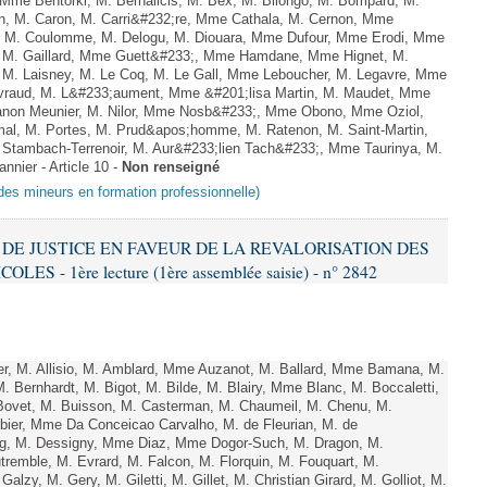
 Mme Bentorki, M. Bernalicis, M. Bex, M. Bilongo, M. Bompard, M.
en, M. Caron, M. Carri&#232;re, Mme Cathala, M. Cernon, Mme
el, M. Coulomme, M. Delogu, M. Diouara, Mme Dufour, Mme Erodi, Mme
, M. Gaillard, Mme Guett&#233;, Mme Hamdane, Mme Hignet, M.
, M. Laisney, M. Le Coq, M. Le Gall, Mme Leboucher, M. Legavre, Mme
vraud, M. L&#233;aument, Mme &#201;lisa Martin, M. Maudet, Mme
on Meunier, M. Nilor, Mme Nosb&#233;, Mme Obono, Mme Oziol,
mal, M. Portes, M. Prud&apos;homme, M. Ratenon, M. Saint-Martin,
Stambach-Terrenoir, M. Aur&#233;lien Tach&#233;, Mme Taurinya, M.
nier - Article 10 -
Non renseigné
 des mineurs en formation professionnelle)
S DE JUSTICE EN FAVEUR DE LA REVALORISATION DES
 - 1ère lecture (1ère assemblée saisie) - n° 2842
, M. Allisio, M. Amblard, Mme Auzanot, M. Ballard, Mme Bamana, M.
. Bernhardt, M. Bigot, M. Bilde, M. Blairy, Mme Blanc, M. Boccaletti,
ovet, M. Buisson, M. Casterman, M. Chaumeil, M. Chenu, M.
ier, Mme Da Conceicao Carvalho, M. de Fleurian, M. de
g, M. Dessigny, Mme Diaz, Mme Dogor-Such, M. Dragon, M.
remble, M. Evrard, M. Falcon, M. Florquin, M. Fouquart, M.
zy, M. Gery, M. Giletti, M. Gillet, M. Christian Girard, M. Golliot, M.