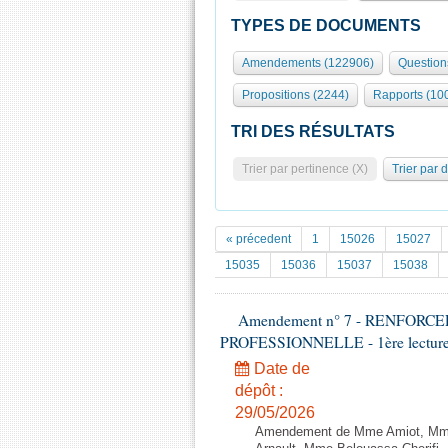
TYPES DE DOCUMENTS
Amendements (122906)
Question
Propositions (2244)
Rapports (10
TRI DES RÉSULTATS
Trier par pertinence (X)
Trier par 
« précedent
1
15026
15027
15035
15036
15037
15038
Amendement n° 7 - RENFOR
PROFESSIONNELLE - 1ère lecture (1
Date de
dépôt :
29/05/2026
Amendement de Mme Amiot, Mme 