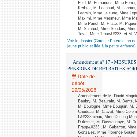
Feld, M. Fernandes, Mme Ferrer
Kerbrat, M. Lachaud, M. Lahmar
Legrain, Mme Lejeune, Mme Lep
Maximi, Mme Mesmeur, Mme Man
Mme Panot, M. Pilato, M. Pique
M. Saintoul, Mme Soudais, Mme 
Tavel, Mme Trouv&#233; et M. Va
Voir le dossier (Garantir l'interdiction 
jeune public et liée à la petite enfance)
Amendement n° 17 - MESURE
PENSIONS DE RETRAITES AGRICOLES
Date de
dépôt :
29/05/2026
Amendement de M. David Magnier
Baubry, M. Beaurain, M. Bentz, M
M. Boulogne, Mme Bouquin, M. B
Chudeau, M. Clavet, Mme Colomb
L&#233;pinau, Mme Dellong Men
Dufosset, M. Dussausaye, M. Dut
Frapp&#233;, M. Gabarron, Mme Gal
Gonzalez, Mme Florence Goulet, 