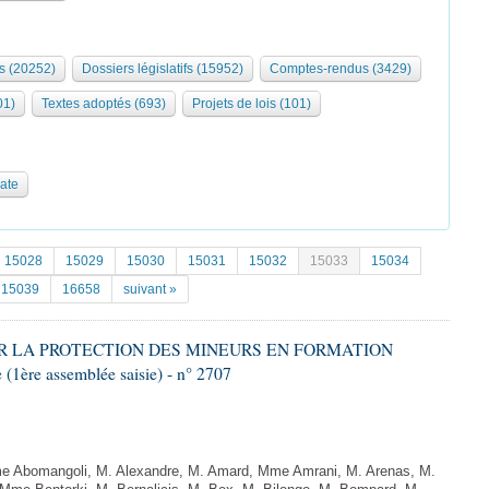
s (20252)
Dossiers législatifs (15952)
Comptes-rendus (3429)
01)
Textes adoptés (693)
Projets de lois (101)
date
15028
15029
15030
15031
15032
15033
15034
15039
16658
suivant »
CER LA PROTECTION DES MINEURS EN FORMATION
ère assemblée saisie) - n° 2707
Abomangoli, M. Alexandre, M. Amard, Mme Amrani, M. Arenas, M.