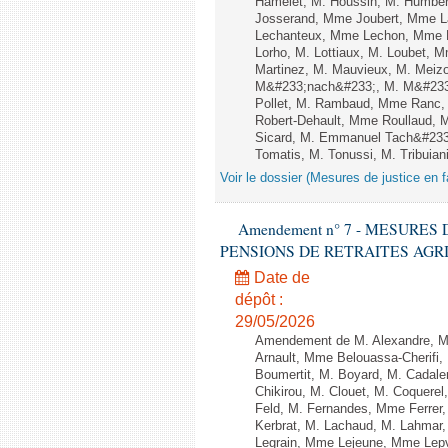
Hamelet, M. Houssin, M. Humbert
Josserand, Mme Joubert, Mme L
Lechanteux, Mme Lechon, Mme Le
Lorho, M. Lottiaux, M. Loubet, 
Martinez, M. Mauvieux, M. Meiz
M&#233;nach&#233;, M. M&#233;
Pollet, M. Rambaud, Mme Ranc, 
Robert-Dehault, Mme Roullaud,
Sicard, M. Emmanuel Tach&#233;,
Tomatis, M. Tonussi, M. Tribuiani
Voir le dossier (Mesures de justice en f
Amendement n° 7 - MESURES
PENSIONS DE RETRAITES AGRICOLES
Date de
dépôt :
29/05/2026
Amendement de M. Alexandre, M
Arnault, Mme Belouassa-Cherifi,
Boumertit, M. Boyard, M. Cadal
Chikirou, M. Clouet, M. Coquer
Feld, M. Fernandes, Mme Ferrer
Kerbrat, M. Lachaud, M. Lahmar
Legrain, Mme Lejeune, Mme Lep