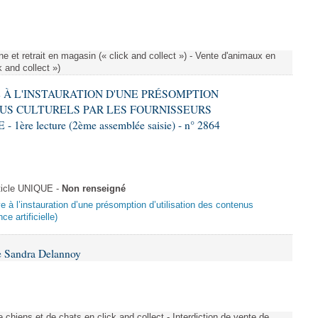
e et retrait en magasin (« click and collect ») - Vente d'animaux en
k and collect »)
VE À L'INSTAURATION D'UNE PRÉSOMPTION
US CULTURELS PAR LES FOURNISSEURS
re lecture (2ème assemblée saisie) - n° 2864
ticle UNIQUE -
Non renseigné
ive à l’instauration d’une présomption d’utilisation des contenus
ce artificielle)
e Sandra Delannoy
 chiens et de chats en click and collect - Interdiction de vente de