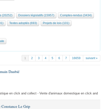
s (20252)
Dossiers législatifs (15957)
Comptes-rendus (3434)
01)
Textes adoptés (693)
Projets de lois (101)
date
1
2
3
4
5
6
7
16659
suivant »
omain Daubié
ique en click and collect - Vente d'animaux domestique en click and
 Constance Le Grip