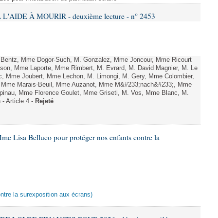
L'AIDE À MOURIR - deuxième lecture - n° 2453
. Bentz, Mme Dogor-Such, M. Gonzalez, Mme Joncour, Mme Ricourt
Tesson, Mme Laporte, Mme Rimbert, M. Evrard, M. David Magnier, M. Le
c, Mme Joubert, Mme Lechon, M. Limongi, M. Gery, Mme Colombier,
rd, Mme Marais-Beuil, Mme Auzanot, Mme M&#233;nach&#233;, Mme
;pinau, Mme Florence Goulet, Mme Griseti, M. Vos, Mme Blanc, M.
- Article 4 -
Rejeté
me Lisa Belluco pour protéger nos enfants contre la
ontre la surexposition aux écrans)