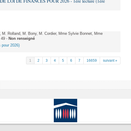
DE LOI DE FINANCES POUR 2026 - 1ère lecture (1ère
 M. Rolland, M. Bony, M. Cordier, Mme Sylvie Bonnet, Mme
 49 -
Non renseigné
es pour 2026)
1
2
3
4
5
6
7
16659
suivant »