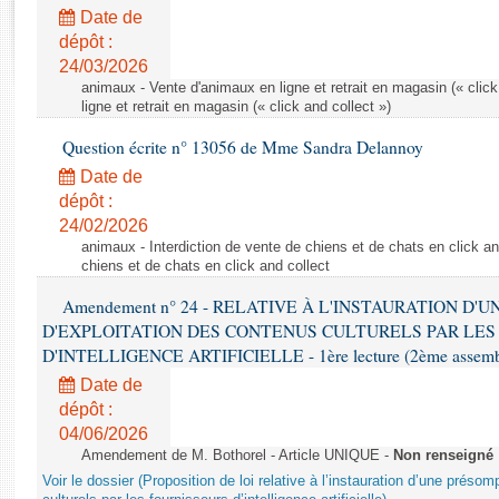
Rapports d'enquête
Date de
Rapports législatifs
dépôt :
Rapports sur l'application des lois
24/03/2026
Baromètre de l’application des lois
animaux - Vente d'animaux en ligne et retrait en magasin (« click
ligne et retrait en magasin (« click and collect »)
Question écrite n° 13056 de Mme Sandra Delannoy
Dossiers législatifs
Date de
Budget et sécurité sociale
dépôt :
Questions écrites et orales
24/02/2026
Comptes rendus des débats
animaux - Interdiction de vente de chiens et de chats en click and
chiens et de chats en click and collect
Amendement n° 24 - RELATIVE À L'INSTAURATION D'
D'EXPLOITATION DES CONTENUS CULTURELS PAR LES
D'INTELLIGENCE ARTIFICIELLE - 1ère lecture (2ème assemblé
Date de
dépôt :
04/06/2026
Amendement de M. Bothorel - Article UNIQUE -
Non renseigné
Voir le dossier (Proposition de loi relative à l’instauration d’une présom