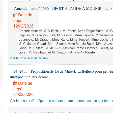
Amendement n° 1535 - DROIT À L'AIDE À MOURIR - deuxièm
Date de
dépôt :
12/02/2026
Amendement de M. Villedieu, M. Bentz, Mme Dogor-Such, M. G
Vaginay, M. Allegret-Pilot, M. Tesson, Mme Laporte, Mme Rimbe
Bourgeois, M. Dragon, Mme Ranc, Mme Joubert, Mme Lechon, M
M. Christian Girard, Mme Sicard, Mme Marais-Beuil, Mme Au
Lorho, M. Ballard, M. de L&#233;pinau, Mme Florence Goulet, 
Lioret, M. Rambaud et M. Guitton - Article 4 -
Rejeté
Voir le dossier (Fin de vie)
N° 2435 - Proposition de loi de Mme Lisa Belluco pour protége
surexposition aux écrans
Date de
dépôt :
04/02/2026
Voir le dossier (Protéger nos enfants contre la surexposition aux écran