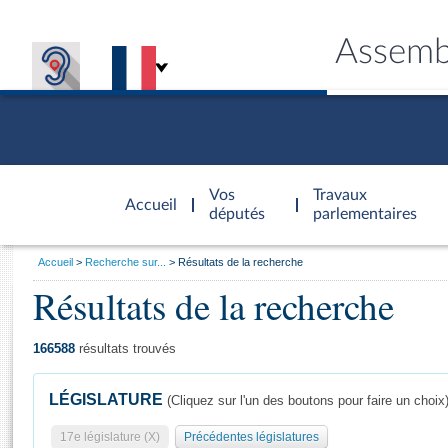
Assemb
Accèder à
la page
Vos
Travaux
Accueil
d'accueil
députés
parlementaires
Vous
Accueil
Recherche sur...
Résultats de la recherche
êtes
Résultats de la recherche
Général
ici
CONNEX
TRAVA
CONNA
DÉC
:
166588
résultats trouvés
LÉGISLATURE
(Cliquez sur l'un des boutons pour faire un choix
17e législature (X)
Précédentes législatures