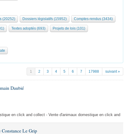
s (20252)
Dossiers législatifs (15952)
Comptes-rendus (3434)
01)
Textes adoptés (693)
Projets de lois (101)
date
1
2
3
4
5
6
7
17988
suivant »
omain Daubié
ique en click and collect - Vente d'animaux domestique en click and
 Constance Le Grip