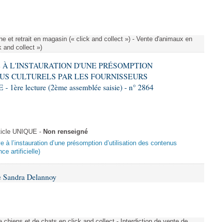
e et retrait en magasin (« click and collect ») - Vente d'animaux en
k and collect »)
VE À L'INSTAURATION D'UNE PRÉSOMPTION
US CULTURELS PAR LES FOURNISSEURS
re lecture (2ème assemblée saisie) - n° 2864
ticle UNIQUE -
Non renseigné
ive à l’instauration d’une présomption d’utilisation des contenus
ce artificielle)
e Sandra Delannoy
 chiens et de chats en click and collect - Interdiction de vente de