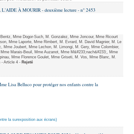
L'AIDE À MOURIR - deuxième lecture - n° 2453
. Bentz, Mme Dogor-Such, M. Gonzalez, Mme Joncour, Mme Ricourt
Tesson, Mme Laporte, Mme Rimbert, M. Evrard, M. David Magnier, M. Le
c, Mme Joubert, Mme Lechon, M. Limongi, M. Gery, Mme Colombier,
rd, Mme Marais-Beuil, Mme Auzanot, Mme M&#233;nach&#233;, Mme
;pinau, Mme Florence Goulet, Mme Griseti, M. Vos, Mme Blanc, M.
- Article 4 -
Rejeté
me Lisa Belluco pour protéger nos enfants contre la
ontre la surexposition aux écrans)