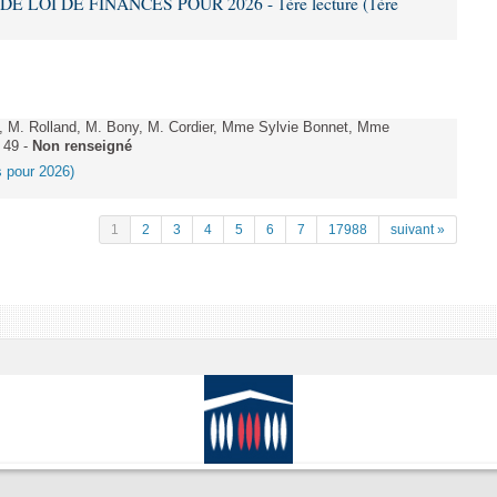
DE LOI DE FINANCES POUR 2026 - 1ère lecture (1ère
 M. Rolland, M. Bony, M. Cordier, Mme Sylvie Bonnet, Mme
 49 -
Non renseigné
es pour 2026)
1
2
3
4
5
6
7
17988
suivant »