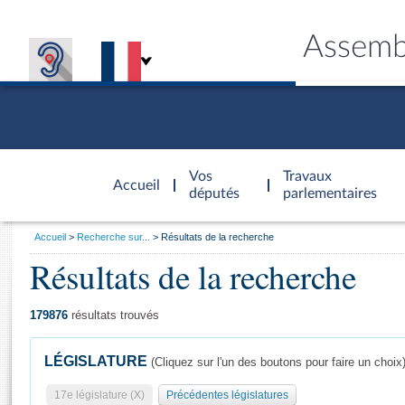
Assemb
Accèder à
la page
Vos
Travaux
Accueil
d'accueil
députés
parlementaires
Vous
Accueil
Recherche sur...
Résultats de la recherche
êtes
Résultats de la recherche
Général
ici
CONNEX
TRAVA
CONNA
DÉC
:
179876
résultats trouvés
LÉGISLATURE
(Cliquez sur l'un des boutons pour faire un choix
17e législature (X)
Précédentes législatures