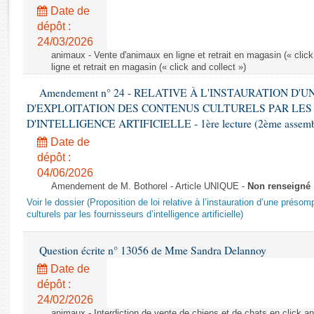
Rapports d'enquête
Date de
Rapports législatifs
dépôt :
Rapports sur l'application des lois
24/03/2026
Baromètre de l’application des lois
animaux - Vente d'animaux en ligne et retrait en magasin (« click
ligne et retrait en magasin (« click and collect »)
Amendement n° 24 - RELATIVE À L'INSTAURATION D'
Dossiers législatifs
D'EXPLOITATION DES CONTENUS CULTURELS PAR LES
Budget et sécurité sociale
D'INTELLIGENCE ARTIFICIELLE - 1ère lecture (2ème assemblé
Questions écrites et orales
Date de
Comptes rendus des débats
dépôt :
04/06/2026
Amendement de M. Bothorel - Article UNIQUE -
Non renseigné
Voir le dossier (Proposition de loi relative à l’instauration d’une présom
culturels par les fournisseurs d’intelligence artificielle)
Question écrite n° 13056 de Mme Sandra Delannoy
Date de
dépôt :
24/02/2026
animaux - Interdiction de vente de chiens et de chats en click and