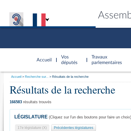
Assemb
Accèder à
la page
Vos
Travaux
Accueil
d'accueil
députés
parlementaires
Vous
Accueil
Recherche sur...
Résultats de la recherche
êtes
Résultats de la recherche
Général
ici
CONNEX
TRAVA
CONNA
DÉC
:
166583
résultats trouvés
LÉGISLATURE
(Cliquez sur l'un des boutons pour faire un choix
17e législature (X)
Précédentes législatures