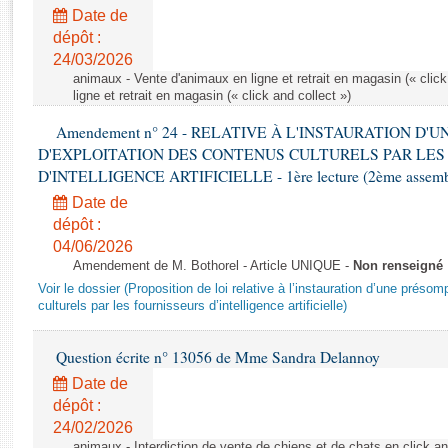
Rapports d'enquête
Date de
Rapports législatifs
dépôt :
Rapports sur l'application des lois
24/03/2026
Baromètre de l’application des lois
animaux - Vente d'animaux en ligne et retrait en magasin (« click
ligne et retrait en magasin (« click and collect »)
Amendement n° 24 - RELATIVE À L'INSTAURATION D'
Dossiers législatifs
D'EXPLOITATION DES CONTENUS CULTURELS PAR LES
Budget et sécurité sociale
D'INTELLIGENCE ARTIFICIELLE - 1ère lecture (2ème assemblé
Questions écrites et orales
Date de
Comptes rendus des débats
dépôt :
04/06/2026
Amendement de M. Bothorel - Article UNIQUE -
Non renseigné
Voir le dossier (Proposition de loi relative à l’instauration d’une présom
culturels par les fournisseurs d’intelligence artificielle)
Question écrite n° 13056 de Mme Sandra Delannoy
Date de
dépôt :
24/02/2026
animaux - Interdiction de vente de chiens et de chats en click and