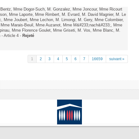
. Bentz, Mme Dogor-Such, M. Gonzalez, Mme Joncour, Mme Ricourt
Tesson, Mme Laporte, Mme Rimbert, M. Evrard, M. David Magnier, M. Le
c, Mme Joubert, Mme Lechon, M. Limongi, M. Gery, Mme Colombier,
rd, Mme Marais-Beuil, Mme Auzanot, Mme M&#233;nach&#233;, Mme
;pinau, Mme Florence Goulet, Mme Griseti, M. Vos, Mme Blanc, M.
- Article 4 -
Rejeté
1
2
3
4
5
6
7
16659
suivant »