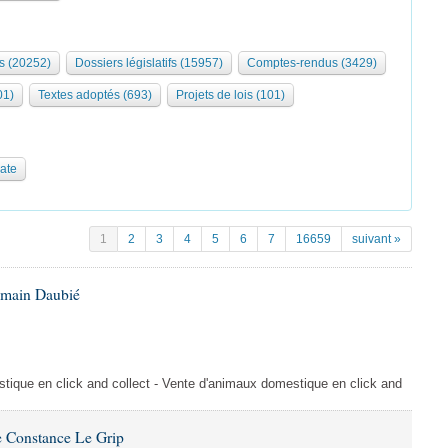
s (20252)
Dossiers législatifs (15957)
Comptes-rendus (3429)
01)
Textes adoptés (693)
Projets de lois (101)
date
1
2
3
4
5
6
7
16659
suivant »
omain Daubié
ique en click and collect - Vente d'animaux domestique en click and
 Constance Le Grip