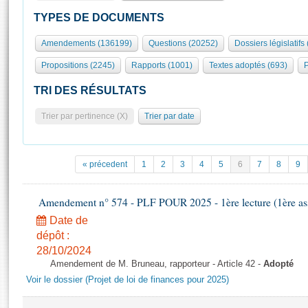
S'id
Présidence
Séance publique
Rôle et pouvoirs de l'Assemblée
Visiter l'Assemblée
TYPES DE DOCUMENTS
Fiches « Connaissance de l’Assemblée »
577 députés
Commissions et autres organes
Visite virtuelle du palais Bourbon
Amendements (136199)
Questions (20252)
Dossiers législatifs
Organisation de l'Assemblée
Groupes politiques
Europe et International
Assister à une séance
Mot
Propositions (2245)
Rapports (1001)
Textes adoptés (693)
P
Présidence
Conférence des Présidents
Bureau
Collège des Ques
Élections législatives
Contrôle et évaluation
Accès des chercheurs à l’Assemblée
TRI DES RÉSULTATS
Congrès
Les évènements
S'inscrire
Trier par pertinence (X)
Trier par date
Pétitions
Statistiques et chiffres clés
Transparence et déontologie
Vous n'ave
Patrimoine
E
Documents de référence
« précedent
1
2
3
4
5
6
7
8
9
La Bibliothèque
( Constitution | Règlement de l'Assemblée ... )
Documents parlementaires
Les archives
Amendement n° 574 - PLF POUR 2025 - 1ère lecture (1ère ass
Projets de loi
Contacts et plan d'accès
Date de
Propositions de loi
Histoire
Photos libres de droit
dépôt :
Amendements
Juniors
28/10/2024
Textes adoptés
Amendement de M. Bruneau, rapporteur - Article 42 -
Adopté
Anciennes législatures
Voir le dossier (Projet de loi de finances pour 2025)
Liens vers les sites publics
Rapports d'information