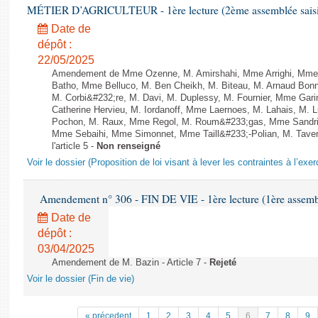
MÉTIER D’AGRICULTEUR - 1ère lecture (2ème assemblée saisie
Date de
dépôt :
22/05/2025
Amendement de Mme Ozenne, M. Amirshahi, Mme Arrighi, Mme 
Batho, Mme Belluco, M. Ben Cheikh, M. Biteau, M. Arnaud Bonn
M. Corbi&#232;re, M. Davi, M. Duplessy, M. Fournier, Mme Gar
Catherine Hervieu, M. Iordanoff, Mme Laernoes, M. Lahais, M.
Pochon, M. Raux, Mme Regol, M. Roum&#233;gas, Mme Sandri
Mme Sebaihi, Mme Simonnet, Mme Taill&#233;-Polian, M. Tavern
l'article 5 -
Non renseigné
Voir le dossier (Proposition de loi visant à lever les contraintes à l’exer
Amendement n° 306 - FIN DE VIE - 1ère lecture (1ère assembl
Date de
dépôt :
03/04/2025
Amendement de M. Bazin - Article 7 -
Rejeté
Voir le dossier (Fin de vie)
« précedent
1
2
3
4
5
6
7
8
9