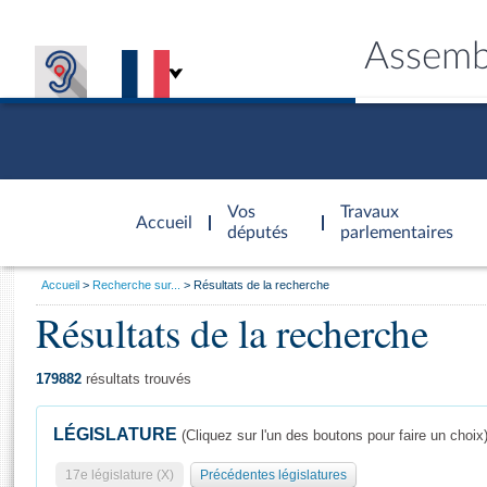
Assemb
Accèder à
la page
Vos
Travaux
Accueil
d'accueil
députés
parlementaires
Vous
Accueil
Recherche sur...
Résultats de la recherche
êtes
Résultats de la recherche
Général
ici
CONNEX
TRAVA
CONNA
DÉC
:
179882
résultats trouvés
LÉGISLATURE
(Cliquez sur l'un des boutons pour faire un choix
17e législature (X)
Précédentes législatures