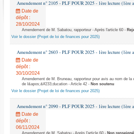
Rapports d'enquête
Amendement n° 2105 - PLF POUR 2025 - 1ère lecture (1ère as
Rapports législatifs
Date de
Rapports sur l'application des lois
dépôt :
28/10/2024
Baromètre de l’application des lois
Amendement de M. Sabatou, rapporteur - Après l'article 60 -
Rej
Voir le dossier (Projet de loi de finances pour 2025)
Dossiers législatifs
Budget et sécurité sociale
Amendement n° 2603 - PLF POUR 2025 - 1ère lecture (1ère as
Questions écrites et orales
Date de
Comptes rendus des débats
dépôt :
30/10/2024
Amendement de M. Bruneau, rapporteur pour avis au nom de la co
de l&apos;&#233;ducation - Article 42 -
Non soutenu
Voir le dossier (Projet de loi de finances pour 2025)
Amendement n° 2090 - PLF POUR 2025 - 1ère lecture (1ère as
Date de
dépôt :
06/11/2024
Amendement de M. Sabatou - Après l'article 60 -
Non renseigné