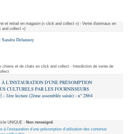
e et retrait en magasin (« click and collect ») - Vente d'animaux en
k and collect »)
e Sandra Delannoy
 chiens et de chats en click and collect - Interdiction de vente de
ollect
VE À L'INSTAURATION D'UNE PRÉSOMPTION
US CULTURELS PAR LES FOURNISSEURS
re lecture (2ème assemblée saisie) - n° 2864
ticle UNIQUE -
Non renseigné
ive à l’instauration d’une présomption d’utilisation des contenus