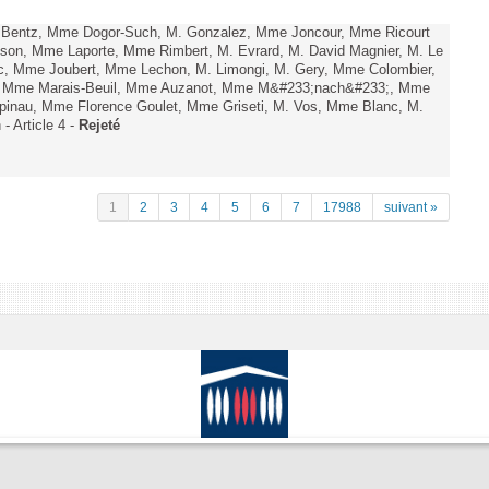
. Bentz, Mme Dogor-Such, M. Gonzalez, Mme Joncour, Mme Ricourt
Tesson, Mme Laporte, Mme Rimbert, M. Evrard, M. David Magnier, M. Le
c, Mme Joubert, Mme Lechon, M. Limongi, M. Gery, Mme Colombier,
rd, Mme Marais-Beuil, Mme Auzanot, Mme M&#233;nach&#233;, Mme
;pinau, Mme Florence Goulet, Mme Griseti, M. Vos, Mme Blanc, M.
- Article 4 -
Rejeté
1
2
3
4
5
6
7
17988
suivant »