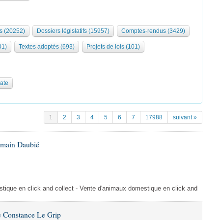
s (20252)
Dossiers législatifs (15957)
Comptes-rendus (3429)
01)
Textes adoptés (693)
Projets de lois (101)
date
1
2
3
4
5
6
7
17988
suivant »
omain Daubié
ique en click and collect - Vente d'animaux domestique en click and
 Constance Le Grip