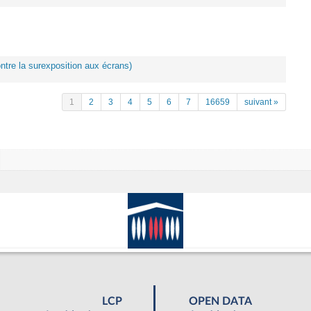
ontre la surexposition aux écrans)
1
2
3
4
5
6
7
16659
suivant »
LCP
OPEN DATA