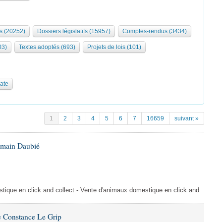
s (20252)
Dossiers législatifs (15957)
Comptes-rendus (3434)
03)
Textes adoptés (693)
Projets de lois (101)
date
1
2
3
4
5
6
7
16659
suivant »
omain Daubié
ique en click and collect - Vente d'animaux domestique en click and
 Constance Le Grip