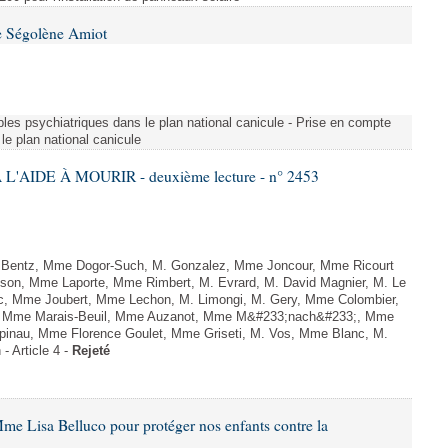
e Ségolène Amiot
les psychiatriques dans le plan national canicule - Prise en compte
le plan national canicule
L'AIDE À MOURIR - deuxième lecture - n° 2453
. Bentz, Mme Dogor-Such, M. Gonzalez, Mme Joncour, Mme Ricourt
Tesson, Mme Laporte, Mme Rimbert, M. Evrard, M. David Magnier, M. Le
c, Mme Joubert, Mme Lechon, M. Limongi, M. Gery, Mme Colombier,
rd, Mme Marais-Beuil, Mme Auzanot, Mme M&#233;nach&#233;, Mme
;pinau, Mme Florence Goulet, Mme Griseti, M. Vos, Mme Blanc, M.
- Article 4 -
Rejeté
me Lisa Belluco pour protéger nos enfants contre la