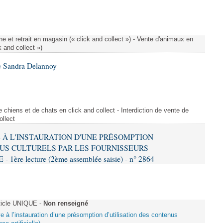
e et retrait en magasin (« click and collect ») - Vente d'animaux en
k and collect »)
e Sandra Delannoy
 chiens et de chats en click and collect - Interdiction de vente de
ollect
VE À L'INSTAURATION D'UNE PRÉSOMPTION
US CULTURELS PAR LES FOURNISSEURS
re lecture (2ème assemblée saisie) - n° 2864
ticle UNIQUE -
Non renseigné
ive à l’instauration d’une présomption d’utilisation des contenus