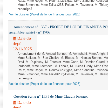
Raux, Mme Regol, M. Roum&#233;gas, Mme Sandrine Rousseau
Mme Simonnet, Mme Taill&#233;-Polian, M. Tavernier, M. Thierry
renseigné
Voir le dossier (Projet de loi de finances pour 2026)
Amendement n° 1337 - PROJET DE LOI DE FINANCES POUR 2
assemblée saisie) - n° 1906
Date de
dépôt :
12/11/2025
Amendement de M. Arnaud Bonnet, M. Amirshahi, Mme Arrighi, 
Mme Belluco, M. Ben Cheikh, M. Biteau, M. Nicolas Bonnet, Mm
Davi, M. Duplessy, M. Fournier, Mme Garin, M. Damien Girard,
Iordanoff, Mme Laernoes, M. Lahais, M. Lucas-Lundy, Mme Oz
Raux, Mme Regol, M. Roum&#233;gas, Mme Sandrine Rousseau
Mme Simonnet, Mme Taill&#233;-Polian, M. Tavernier, M. Thierry
renseigné
Voir le dossier (Projet de loi de finances pour 2026)
Question écrite n° 1551 de Mme Claudia Rouaux
Date de
dépôt :