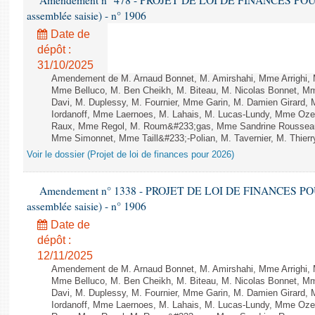
Amendement n° 478 - PROJET DE LOI DE FINANCES POUR 20
assemblée saisie) - n° 1906
Date de
dépôt :
31/10/2025
Amendement de M. Arnaud Bonnet, M. Amirshahi, Mme Arrighi, 
Mme Belluco, M. Ben Cheikh, M. Biteau, M. Nicolas Bonnet, Mm
Davi, M. Duplessy, M. Fournier, Mme Garin, M. Damien Girard,
Iordanoff, Mme Laernoes, M. Lahais, M. Lucas-Lundy, Mme Oz
Raux, Mme Regol, M. Roum&#233;gas, Mme Sandrine Rousseau
Mme Simonnet, Mme Taill&#233;-Polian, M. Tavernier, M. Thierry
Voir le dossier (Projet de loi de finances pour 2026)
Amendement n° 1338 - PROJET DE LOI DE FINANCES POUR 2
assemblée saisie) - n° 1906
Date de
dépôt :
12/11/2025
Amendement de M. Arnaud Bonnet, M. Amirshahi, Mme Arrighi, 
Mme Belluco, M. Ben Cheikh, M. Biteau, M. Nicolas Bonnet, Mm
Davi, M. Duplessy, M. Fournier, Mme Garin, M. Damien Girard,
Iordanoff, Mme Laernoes, M. Lahais, M. Lucas-Lundy, Mme Oz