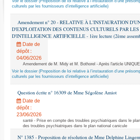
Voir le dossier (Proposition de loi relative à l’instauration d’une présom
Rapports d'enquête
culturels par les fournisseurs d’intelligence artificielle)
Rapports législatifs
Rapports sur l'application des lois
Amendement n° 20 - RELATIVE À L'INSTAURATION D'
Baromètre de l’application des lois
D'EXPLOITATION DES CONTENUS CULTURELS PAR LES
D'INTELLIGENCE ARTIFICIELLE - 1ère lecture (2ème assemblé
Dossiers législatifs
Date de
Budget et sécurité sociale
dépôt :
04/06/2026
Questions écrites et orales
Amendement de M. Midy et M. Bothorel - Après l'article UNIQUE
Comptes rendus des débats
Voir le dossier (Proposition de loi relative à l’instauration d’une présom
culturels par les fournisseurs d’intelligence artificielle)
Question écrite n° 16309 de Mme Ségolène Amiot
Date de
dépôt :
23/06/2026
santé - Prise en compte des troubles psychiatriques dans le plan
des troubles psychiatriques dans le plan national canicule
N° 1385 - Proposition de résolution de Mme Delphine Lingem