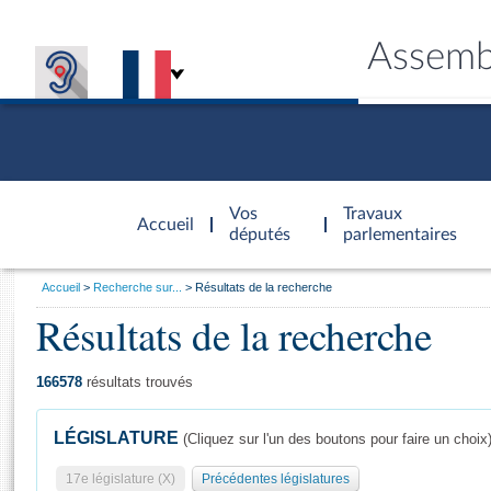
Assemb
Accèder à
la page
Vos
Travaux
Accueil
d'accueil
députés
parlementaires
Vous
Accueil
Recherche sur...
Résultats de la recherche
êtes
Résultats de la recherche
Général
ici
CONNEX
TRAVA
CONNA
DÉC
:
166578
résultats trouvés
LÉGISLATURE
(Cliquez sur l'un des boutons pour faire un choix
17e législature (X)
Précédentes législatures