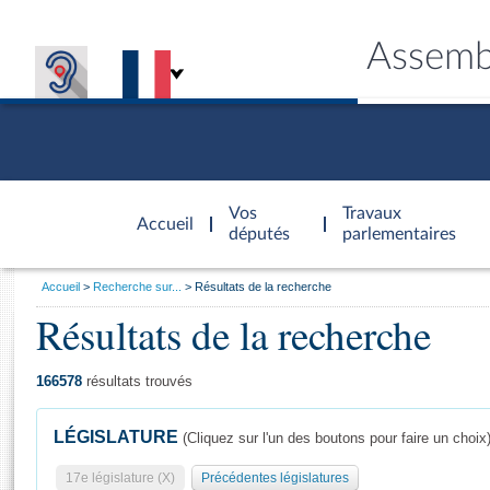
Assemb
Accèder à
la page
Vos
Travaux
Accueil
d'accueil
députés
parlementaires
Vous
Accueil
Recherche sur...
Résultats de la recherche
êtes
Résultats de la recherche
Général
ici
CONNEX
TRAVA
CONNA
DÉC
:
166578
résultats trouvés
LÉGISLATURE
(Cliquez sur l'un des boutons pour faire un choix
17e législature (X)
Précédentes législatures