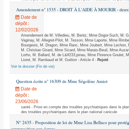
Amendement n° 1535 - DROIT À L'AIDE À MOURIR - deuxièm
Date de
dépôt :
12/02/2026
Amendement de M. Villedieu, M. Bentz, Mme Dogor-Such, M. G
Vaginay, M. Allegret-Pilot, M. Tesson, Mme Laporte, Mme Rimbe
Bourgeois, M. Dragon, Mme Ranc, Mme Joubert, Mme Lechon, M
M. Christian Girard, Mme Sicard, Mme Marais-Beuil, Mme Au
Lorho, M. Ballard, M. de L&#233;pinau, Mme Florence Goulet, 
Lioret, M. Rambaud et M. Guitton - Article 4 -
Rejeté
Voir le dossier (Fin de vie)
Question écrite n° 16309 de Mme Ségolène Amiot
Date de
dépôt :
23/06/2026
santé - Prise en compte des troubles psychiatriques dans le plan
des troubles psychiatriques dans le plan national canicule
N° 2435 - Proposition de loi de Mme Lisa Belluco pour protége
surexposition aux écrans