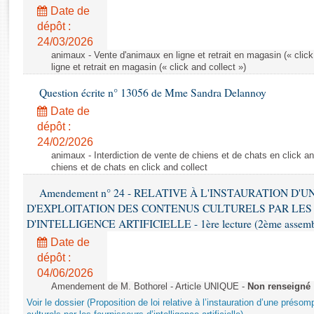
Rapports d'enquête
Date de
Rapports législatifs
dépôt :
Rapports sur l'application des lois
24/03/2026
Baromètre de l’application des lois
animaux - Vente d'animaux en ligne et retrait en magasin (« click
ligne et retrait en magasin (« click and collect »)
Question écrite n° 13056 de Mme Sandra Delannoy
Dossiers législatifs
Date de
Budget et sécurité sociale
dépôt :
Questions écrites et orales
24/02/2026
Comptes rendus des débats
animaux - Interdiction de vente de chiens et de chats en click and
chiens et de chats en click and collect
Amendement n° 24 - RELATIVE À L'INSTAURATION D'
D'EXPLOITATION DES CONTENUS CULTURELS PAR LES
D'INTELLIGENCE ARTIFICIELLE - 1ère lecture (2ème assemblé
Date de
dépôt :
04/06/2026
Amendement de M. Bothorel - Article UNIQUE -
Non renseigné
Voir le dossier (Proposition de loi relative à l’instauration d’une présom