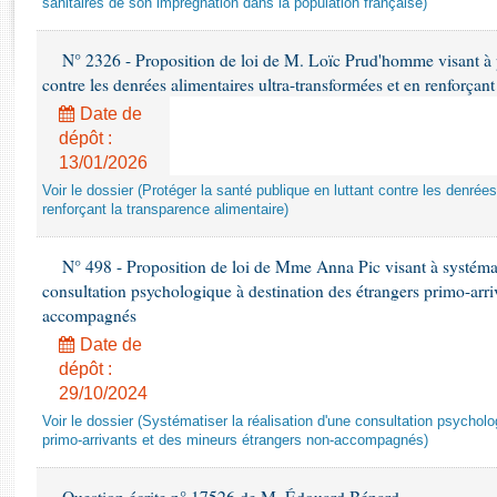
sanitaires de son imprégnation dans la population française)
Rapports d'enquête
Rapports législatifs
N° 2326 - Proposition de loi de M. Loïc Prud'homme visant à pr
Rapports sur l'application des lois
contre les denrées alimentaires ultra-transformées et en renforçant
Baromètre de l’application des lois
Date de
dépôt :
Dossiers législatifs
13/01/2026
Budget et sécurité sociale
Voir le dossier (Protéger la santé publique en luttant contre les denrée
Questions écrites et orales
renforçant la transparence alimentaire)
Comptes rendus des débats
N° 498 - Proposition de loi de Mme Anna Pic visant à systémati
consultation psychologique à destination des étrangers primo-arri
accompagnés
Date de
dépôt :
29/10/2024
Voir le dossier (Systématiser la réalisation d'une consultation psychol
primo-arrivants et des mineurs étrangers non-accompagnés)