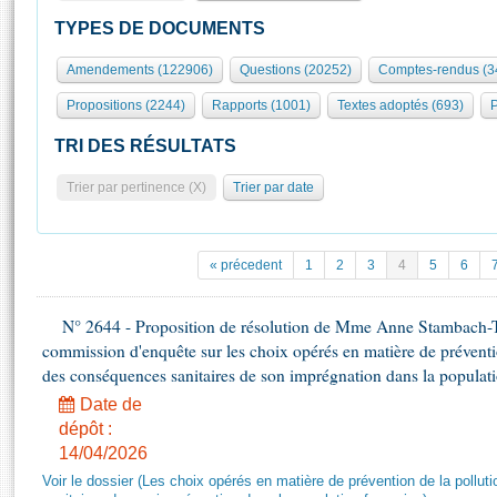
S'id
Présidence
Séance publique
Rôle et pouvoirs de l'Assemblée
Visiter l'Assemblée
TYPES DE DOCUMENTS
Fiches « Connaissance de l’Assemblée »
577 députés
Commissions et autres organes
Visite virtuelle du palais Bourbon
Amendements (122906)
Questions (20252)
Comptes-rendus (3
Organisation de l'Assemblée
Groupes politiques
Europe et International
Assister à une séance
Mot
Propositions (2244)
Rapports (1001)
Textes adoptés (693)
P
Présidence
Conférence des Présidents
Bureau
Collège des Ques
Élections législatives
Contrôle et évaluation
Accès des chercheurs à l’Assemblée
TRI DES RÉSULTATS
Congrès
Les évènements
S'inscrire
Trier par pertinence (X)
Trier par date
Pétitions
Statistiques et chiffres clés
Transparence et déontologie
Vous n'ave
Patrimoine
E
Documents de référence
« précedent
1
2
3
4
5
6
La Bibliothèque
( Constitution | Règlement de l'Assemblée ... )
Documents parlementaires
Les archives
N° 2644 - Proposition de résolution de Mme Anne Stambach-Ter
Projets de loi
Contacts et plan d'accès
commission d'enquête sur les choix opérés en matière de préventi
Propositions de loi
Histoire
des conséquences sanitaires de son imprégnation dans la populati
Photos libres de droit
Amendements
Juniors
Date de
Textes adoptés
dépôt :
Anciennes législatures
14/04/2026
Liens vers les sites publics
Rapports d'information
Voir le dossier (Les choix opérés en matière de prévention de la poll