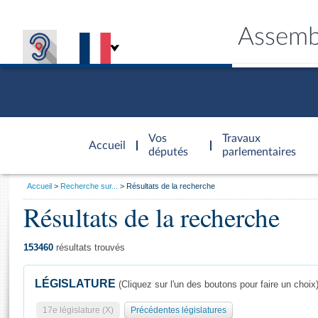
Assemb
Accèder à
la page
Vos
Travaux
Accueil
d'accueil
députés
parlementaires
Vous
Accueil
Recherche sur...
Résultats de la recherche
êtes
Résultats de la recherche
Général
ici
CONNEX
TRAVA
CONNA
DÉC
:
153460
résultats trouvés
LÉGISLATURE
(Cliquez sur l'un des boutons pour faire un choix
17e législature (X)
Précédentes législatures