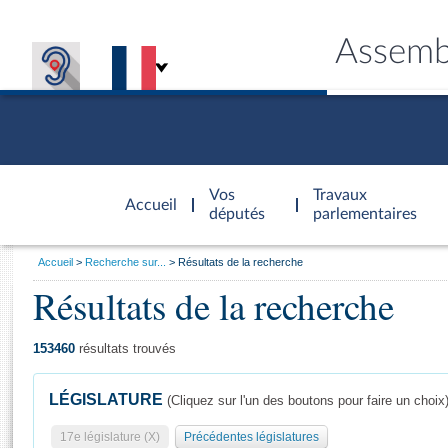
Assemb
Accèder à
la page
Vos
Travaux
Accueil
d'accueil
députés
parlementaires
Vous
Accueil
Recherche sur...
Résultats de la recherche
êtes
Résultats de la recherche
Général
ici
CONNEX
TRAVA
CONNA
DÉC
:
153460
résultats trouvés
LÉGISLATURE
(Cliquez sur l'un des boutons pour faire un choix
17e législature (X)
Précédentes législatures