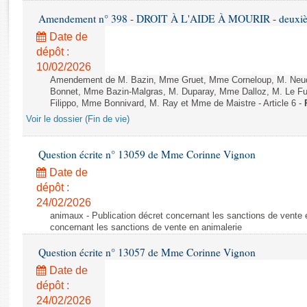
Rapports d'enquête
Amendement n° 398 - DROIT À L'AIDE À MOURIR - deuxième
Rapports législatifs
Date de
Rapports sur l'application des lois
dépôt :
Baromètre de l’application des lois
10/02/2026
Amendement de M. Bazin, Mme Gruet, Mme Corneloup, M. Neude
Bonnet, Mme Bazin-Malgras, M. Duparay, Mme Dalloz, M. Le Fur
Dossiers législatifs
Filippo, Mme Bonnivard, M. Ray et Mme de Maistre - Article 6 -
Budget et sécurité sociale
Voir le dossier (Fin de vie)
Questions écrites et orales
Comptes rendus des débats
Question écrite n° 13059 de Mme Corinne Vignon
Date de
dépôt :
24/02/2026
animaux - Publication décret concernant les sanctions de vente e
concernant les sanctions de vente en animalerie
Question écrite n° 13057 de Mme Corinne Vignon
Date de
dépôt :
24/02/2026