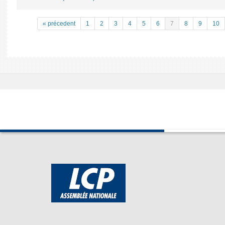
« précedent
1
2
3
4
5
6
7
8
9
10