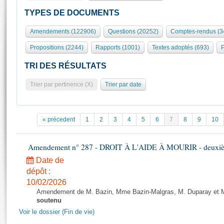
S'id
Présidence
Séance publique
Rôle et pouvoirs de l'Assemblée
Visiter l'Assemblée
TYPES DE DOCUMENTS
Fiches « Connaissance de l’Assemblée »
577 députés
Commissions et autres organes
Visite virtuelle du palais Bourbon
Amendements (122906)
Questions (20252)
Comptes-rendus (3
Organisation de l'Assemblée
Groupes politiques
Europe et International
Assister à une séance
Mot
Propositions (2244)
Rapports (1001)
Textes adoptés (693)
P
Présidence
Conférence des Présidents
Bureau
Collège des Ques
Élections législatives
Contrôle et évaluation
Accès des chercheurs à l’Assemblée
TRI DES RÉSULTATS
Congrès
Les évènements
S'inscrire
Trier par pertinence (X)
Trier par date
Pétitions
Statistiques et chiffres clés
Transparence et déontologie
Vous n'ave
Patrimoine
E
Documents de référence
« précedent
1
2
3
4
5
6
7
8
9
10
La Bibliothèque
( Constitution | Règlement de l'Assemblée ... )
Documents parlementaires
Les archives
Amendement n° 287 - DROIT À L'AIDE À MOURIR - deuxième
Projets de loi
Contacts et plan d'accès
Date de
Propositions de loi
Histoire
Photos libres de droit
dépôt :
Amendements
Juniors
10/02/2026
Textes adoptés
Amendement de M. Bazin, Mme Bazin-Malgras, M. Duparay et Mm
Anciennes législatures
soutenu
Liens vers les sites publics
Voir le dossier (Fin de vie)
Rapports d'information