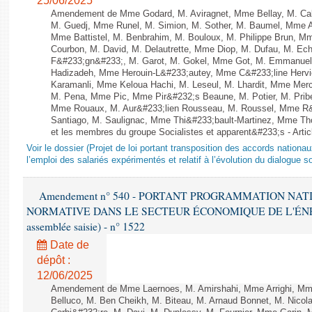
25/06/2025
Amendement de Mme Godard, M. Aviragnet, Mme Bellay, M. Cal
M. Guedj, Mme Runel, M. Simion, M. Sother, M. Baumel, Mme A
Mme Battistel, M. Benbrahim, M. Bouloux, M. Philippe Brun, Mm
Courbon, M. David, M. Delautrette, Mme Diop, M. Dufau, M. Ech
F&#233;gn&#233;, M. Garot, M. Gokel, Mme Got, M. Emmanuel
Hadizadeh, Mme Herouin-L&#233;autey, Mme C&#233;line Herv
Karamanli, Mme Keloua Hachi, M. Leseul, M. Lhardit, Mme Mercie
M. Pena, Mme Pic, Mme Pir&#232;s Beaune, M. Potier, M. Prib
Mme Rouaux, M. Aur&#233;lien Rousseau, M. Roussel, Mme R&
Santiago, M. Saulignac, Mme Thi&#233;bault-Martinez, Mme Thom
et les membres du groupe Socialistes et apparent&#233;s - Artic
Voir le dossier (Projet de loi portant transposition des accords nationa
l’emploi des salariés expérimentés et relatif à l’évolution du dialogue so
Amendement n° 540 - PORTANT PROGRAMMATION NAT
NORMATIVE DANS LE SECTEUR ÉCONOMIQUE DE L'ÉNERGIE
assemblée saisie) - n° 1522
Date de
dépôt :
12/06/2025
Amendement de Mme Laernoes, M. Amirshahi, Mme Arrighi, Mm
Belluco, M. Ben Cheikh, M. Biteau, M. Arnaud Bonnet, M. Nicol