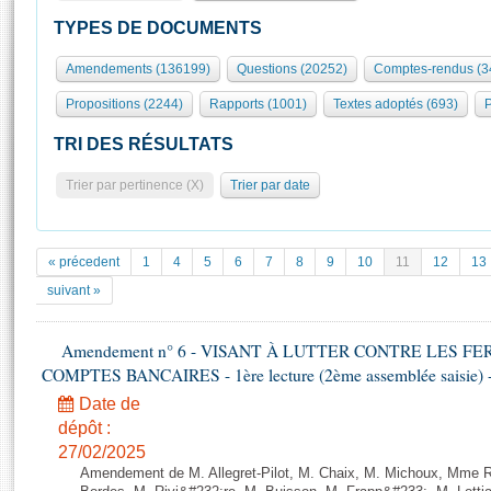
S'id
Présidence
Séance publique
Rôle et pouvoirs de l'Assemblée
Visiter l'Assemblée
TYPES DE DOCUMENTS
Fiches « Connaissance de l’Assemblée »
577 députés
Commissions et autres organes
Visite virtuelle du palais Bourbon
Amendements (136199)
Questions (20252)
Comptes-rendus (3
Organisation de l'Assemblée
Groupes politiques
Europe et International
Assister à une séance
Mot
Propositions (2244)
Rapports (1001)
Textes adoptés (693)
P
Présidence
Conférence des Présidents
Bureau
Collège des Ques
Élections législatives
Contrôle et évaluation
Accès des chercheurs à l’Assemblée
TRI DES RÉSULTATS
Congrès
Les évènements
S'inscrire
Trier par pertinence (X)
Trier par date
Pétitions
Statistiques et chiffres clés
Transparence et déontologie
Vous n'ave
Patrimoine
E
Documents de référence
« précedent
1
4
5
6
7
8
9
10
11
12
13
La Bibliothèque
( Constitution | Règlement de l'Assemblée ... )
Documents parlementaires
suivant »
Les archives
Projets de loi
Contacts et plan d'accès
Amendement n° 6 - VISANT À LUTTER CONTRE LES 
Propositions de loi
Histoire
COMPTES BANCAIRES - 1ère lecture (2ème assemblée saisie) -
Photos libres de droit
Amendements
Juniors
Date de
Textes adoptés
Anciennes législatures
dépôt :
27/02/2025
Liens vers les sites publics
Rapports d'information
Amendement de M. Allegret-Pilot, M. Chaix, M. Michoux, Mme