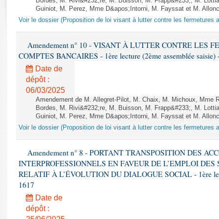
Bordes, M. Rivi&#232;re, M. Buisson, M. Frapp&#233;, M. Lotti
Rapports d'enquête
Guiniot, M. Perez, Mme D&apos;Intorni, M. Fayssat et M. Alloncle
Rapports législatifs
Voir le dossier (Proposition de loi visant à lutter contre les fermeture
Rapports sur l'application des lois
Baromètre de l’application des lois
Amendement n° 10 - VISANT À LUTTER CONTRE LES
COMPTES BANCAIRES - 1ère lecture (2ème assemblée saisie) -
Dossiers législatifs
Date de
dépôt :
Budget et sécurité sociale
06/03/2025
Questions écrites et orales
Amendement de M. Allegret-Pilot, M. Chaix, M. Michoux, Mme
Comptes rendus des débats
Bordes, M. Rivi&#232;re, M. Buisson, M. Frapp&#233;, M. Lotti
Guiniot, M. Perez, Mme D&apos;Intorni, M. Fayssat et M. Alloncle
Voir le dossier (Proposition de loi visant à lutter contre les fermeture
Amendement n° 8 - PORTANT TRANSPOSITION DES A
INTERPROFESSIONNELS EN FAVEUR DE L’EMPLOI DES
RELATIF À L’ÉVOLUTION DU DIALOGUE SOCIAL - 1ère lecture
1617
Date de
dépôt :