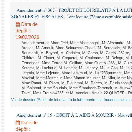
Amendement n° 367 - PROJET DE LOI RELATIF À LA 
SOCIALES ET FISCALES - 1ère lecture (2ème assemblée saisie)
Date de
dépôt :
19/02/2026
Amendement de Mme Feld, Mme Abomangoli, M. Alexandre, M.
Arenas, M. Arnault, Mme Belouassa-Cherifi, M. Bernalicis, M. 
Boumertit, M. Boyard, M. Cadalen, M. Caron, M. Carri&#232;re
Chikirou, M. Clouet, M. Coquerel, M. Coulomme, M. Delogu, M.
Fernandes, Mme Ferrer, M. Gaillard, Mme Guett&#233;, M. Gu
Kerbrat, M. Lachaud, M. Lahmar, M. Laisney, M. Le Coq, M. Le
Legrain, Mme Lejeune, Mme Lepvraud, M. L&#233;aument, Mme
Maximi, Mme Mesmeur, Mme Manon Meunier, M. Nilor, Mme N
Mme Panot, M. Pilato, M. Piquemal, M. Portes, M. Prud&apos;h
M. Saintoul, Mme Soudais, Mme Stambach-Terrenoir, M. Aur&#2
Tavel, Mme Trouv&#233; et M. Vannier - Article 22 QUATER -
Re
Voir le dossier (Projet de loi relatif à la lutte contre les fraudes sociales
Amendement n° 19 - DROIT À L'AIDE À MOURIR - Nouvelle 
Date de
dépôt :