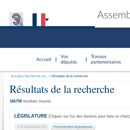
Assemb
Accèder à
la page
Vos
Travaux
Accueil
d'accueil
députés
parlementaires
Vous
Accueil
Recherche sur...
Résultats de la recherche
êtes
Résultats de la recherche
Général
ici
CONNEX
TRAVA
CONNA
DÉC
:
166758
résultats trouvés
LÉGISLATURE
(Cliquez sur l'un des boutons pour faire un choix
17e législature (X)
Précédentes législatures