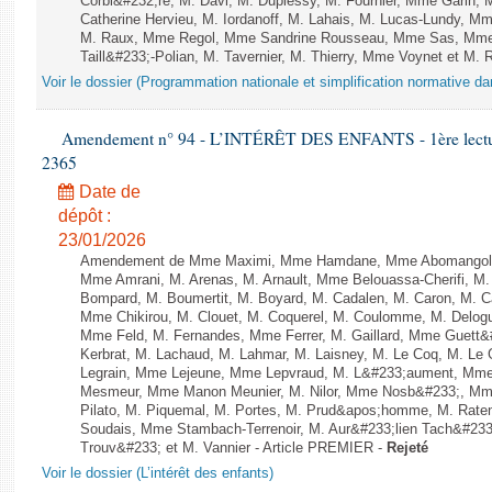
Corbi&#232;re, M. Davi, M. Duplessy, M. Fournier, Mme Garin,
Catherine Hervieu, M. Iordanoff, M. Lahais, M. Lucas-Lundy, 
M. Raux, Mme Regol, Mme Sandrine Rousseau, Mme Sas, Mme
Taill&#233;-Polian, M. Tavernier, M. Thierry, Mme Voynet et M. Ruf
Voir le dossier (Programmation nationale et simplification normative d
Amendement n° 94 - L’INTÉRÊT DES ENFANTS - 1ère lecture 
2365
Date de
dépôt :
23/01/2026
Amendement de Mme Maximi, Mme Hamdane, Mme Abomangoli, 
Mme Amrani, M. Arenas, M. Arnault, Mme Belouassa-Cherifi, M. 
Bompard, M. Boumertit, M. Boyard, M. Cadalen, M. Caron, M. C
Mme Chikirou, M. Clouet, M. Coquerel, M. Coulomme, M. Delog
Mme Feld, M. Fernandes, Mme Ferrer, M. Gaillard, Mme Guett&
Kerbrat, M. Lachaud, M. Lahmar, M. Laisney, M. Le Coq, M. Le
Legrain, Mme Lejeune, Mme Lepvraud, M. L&#233;aument, Mme
Mesmeur, Mme Manon Meunier, M. Nilor, Mme Nosb&#233;, Mm
Pilato, M. Piquemal, M. Portes, M. Prud&apos;homme, M. Raten
Soudais, Mme Stambach-Terrenoir, M. Aur&#233;lien Tach&#233
Trouv&#233; et M. Vannier - Article PREMIER -
Rejeté
Voir le dossier (L’intérêt des enfants)