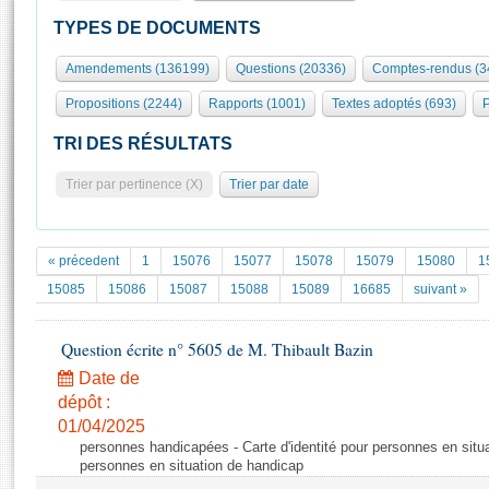
S'id
Présidence
Séance publique
Rôle et pouvoirs de l'Assemblée
Visiter l'Assemblée
TYPES DE DOCUMENTS
Fiches « Connaissance de l’Assemblée »
577 députés
Commissions et autres organes
Visite virtuelle du palais Bourbon
Amendements (136199)
Questions (20336)
Comptes-rendus (3
Organisation de l'Assemblée
Groupes politiques
Europe et International
Assister à une séance
Mot
Propositions (2244)
Rapports (1001)
Textes adoptés (693)
P
Présidence
Conférence des Présidents
Bureau
Collège des Ques
Élections législatives
Contrôle et évaluation
Accès des chercheurs à l’Assemblée
TRI DES RÉSULTATS
Congrès
Les évènements
S'inscrire
Trier par pertinence (X)
Trier par date
Pétitions
Statistiques et chiffres clés
Transparence et déontologie
Vous n'ave
Patrimoine
E
Documents de référence
« précedent
1
15076
15077
15078
15079
15080
1
La Bibliothèque
( Constitution | Règlement de l'Assemblée ... )
Documents parlementaires
15085
15086
15087
15088
15089
16685
suivant »
Les archives
Projets de loi
Contacts et plan d'accès
Question écrite n° 5605 de M. Thibault Bazin
Propositions de loi
Histoire
Photos libres de droit
Amendements
Date de
Juniors
dépôt :
Textes adoptés
Anciennes législatures
01/04/2025
personnes handicapées - Carte d'identité pour personnes en situat
Liens vers les sites publics
Rapports d'information
personnes en situation de handicap