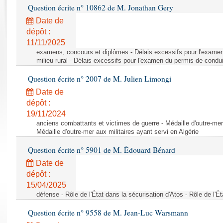
Rapports d'enquête
Question écrite n° 10862 de M. Jonathan Gery
Rapports législatifs
Date de
Rapports sur l'application des lois
dépôt :
Baromètre de l’application des lois
11/11/2025
examens, concours et diplômes - Délais excessifs pour l'examen
milieu rural - Délais excessifs pour l'examen du permis de condui
Dossiers législatifs
Question écrite n° 2007 de M. Julien Limongi
Budget et sécurité sociale
Date de
Questions écrites et orales
dépôt :
Comptes rendus des débats
19/11/2024
anciens combattants et victimes de guerre - Médaille d'outre-mer 
Médaille d'outre-mer aux militaires ayant servi en Algérie
Question écrite n° 5901 de M. Édouard Bénard
Date de
dépôt :
15/04/2025
défense - Rôle de l'État dans la sécurisation d'Atos - Rôle de l'É
Question écrite n° 9558 de M. Jean-Luc Warsmann