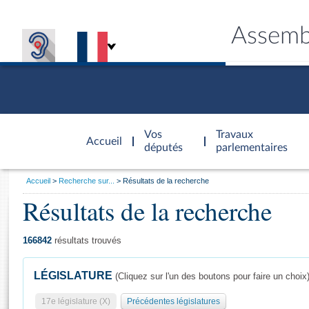
Assemb
Accèder à
la page
Vos
Travaux
Accueil
d'accueil
députés
parlementaires
Vous
Accueil
Recherche sur...
Résultats de la recherche
êtes
Résultats de la recherche
Général
ici
CONNEX
TRAVA
CONNA
DÉC
:
166842
résultats trouvés
LÉGISLATURE
(Cliquez sur l'un des boutons pour faire un choix
17e législature (X)
Précédentes législatures