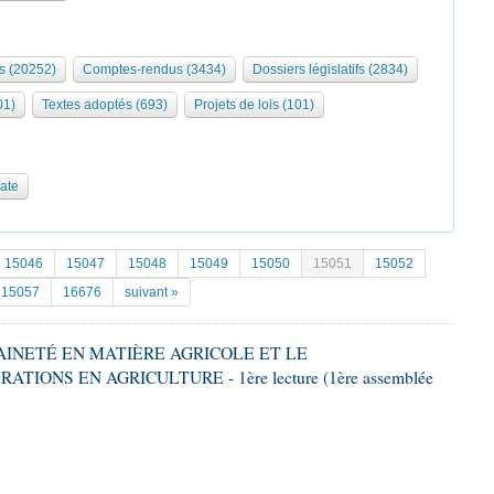
s (20252)
Comptes-rendus (3434)
Dossiers législatifs (2834)
01)
Textes adoptés (693)
Projets de lois (101)
date
15046
15047
15048
15049
15050
15051
15052
15057
16676
suivant »
RAINETÉ EN MATIÈRE AGRICOLE ET LE
ONS EN AGRICULTURE - 1ère lecture (1ère assemblée