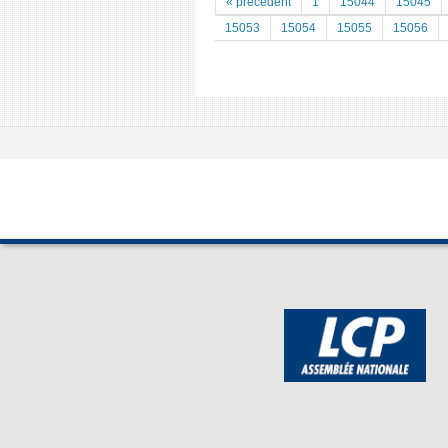
« précedent
1
15044
15045
15053
15054
15055
15056