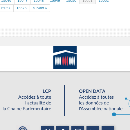
15046
15047
15048
15049
15050
15051
15052
15057
16676
suivant »
LCP
OPEN DATA
Accédez à toute
Accédez à toutes
l'actualité de
les données de
la Chaine Parlementaire
l'Assemblée nationale