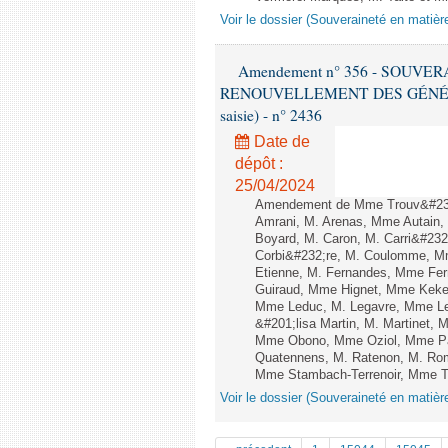
Voir le dossier (Souveraineté en matièr
Amendement n° 356 - SOUVE
RENOUVELLEMENT DES GÉNÉRATI
saisie) - n° 2436
Date de
dépôt :
25/04/2024
Amendement de Mme Trouv&#233
Amrani, M. Arenas, Mme Autain, 
Boyard, M. Caron, M. Carri&#232
Corbi&#232;re, M. Coulomme, Mm
Etienne, M. Fernandes, Mme Ferr
Guiraud, Mme Hignet, Mme Keke,
Mme Leduc, M. Legavre, Mme Le
&#201;lisa Martin, M. Martinet,
Mme Obono, Mme Oziol, Mme Pan
Quatennens, M. Ratenon, M. Rom
Mme Stambach-Terrenoir, Mme Taur
Voir le dossier (Souveraineté en matièr