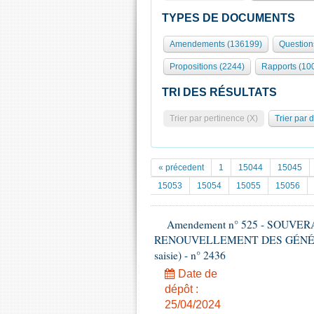
TYPES DE DOCUMENTS
Amendements (136199)
Question
Propositions (2244)
Rapports (10
TRI DES RÉSULTATS
Trier par pertinence (X)
Trier par 
« précedent
1
15044
15045
15053
15054
15055
15056
Amendement n° 525 - SOUVE
RENOUVELLEMENT DES GÉNÉRATI
saisie) - n° 2436
Date de
dépôt :
25/04/2024