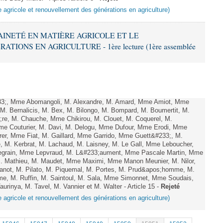
e agricole et renouvellement des générations en agriculture)
RAINETÉ EN MATIÈRE AGRICOLE ET LE
ONS EN AGRICULTURE - 1ère lecture (1ère assemblée
;, Mme Abomangoli, M. Alexandre, M. Amard, Mme Amiot, Mme
M. Bernalicis, M. Bex, M. Bilongo, M. Bompard, M. Boumertit, M.
;re, M. Chauche, Mme Chikirou, M. Clouet, M. Coquerel, M.
e Couturier, M. Davi, M. Delogu, Mme Dufour, Mme Erodi, Mme
er, Mme Fiat, M. Gaillard, Mme Garrido, Mme Guett&#233;, M.
 M. Kerbrat, M. Lachaud, M. Laisney, M. Le Gall, Mme Leboucher,
grain, Mme Lepvraud, M. L&#233;aument, Mme Pascale Martin, Mme
 M. Mathieu, M. Maudet, Mme Maximi, Mme Manon Meunier, M. Nilor,
ot, M. Pilato, M. Piquemal, M. Portes, M. Prud&apos;homme, M.
e, M. Ruffin, M. Saintoul, M. Sala, Mme Simonnet, Mme Soudais,
inya, M. Tavel, M. Vannier et M. Walter - Article 15 -
Rejeté
e agricole et renouvellement des générations en agriculture)