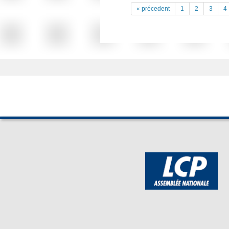
« précedent
1
2
3
4