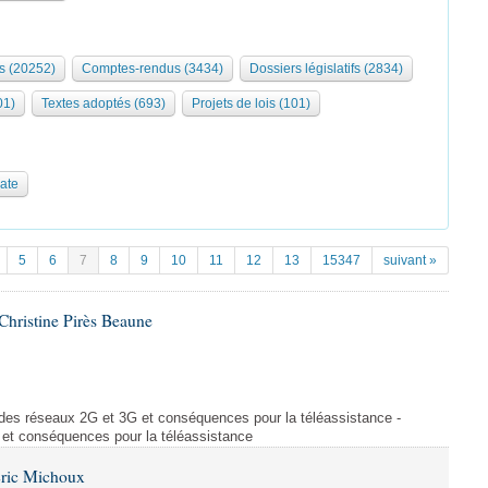
s (20252)
Comptes-rendus (3434)
Dossiers législatifs (2834)
01)
Textes adoptés (693)
Projets de lois (101)
date
5
6
7
8
9
10
11
12
13
15347
suivant »
hristine Pirès Beaune
des réseaux 2G et 3G et conséquences pour la téléassistance -
et conséquences pour la téléassistance
Éric Michoux