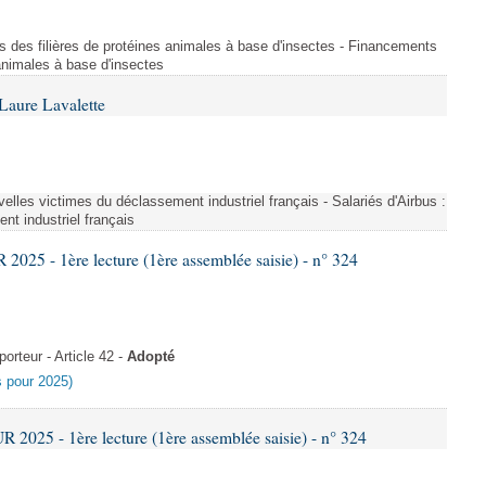
s des filières de protéines animales à base d'insectes - Financements
 animales à base d'insectes
Laure Lavalette
uvelles victimes du déclassement industriel français - Salariés d'Airbus :
nt industriel français
25 - 1ère lecture (1ère assemblée saisie) - n° 324
rteur - Article 42 -
Adopté
es pour 2025)
025 - 1ère lecture (1ère assemblée saisie) - n° 324