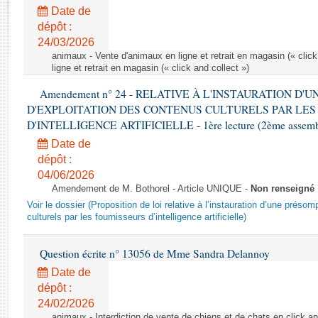
Rapports d'enquête
Date de
Rapports législatifs
dépôt :
Rapports sur l'application des lois
24/03/2026
Baromètre de l’application des lois
animaux - Vente d'animaux en ligne et retrait en magasin (« click
ligne et retrait en magasin (« click and collect »)
Amendement n° 24 - RELATIVE À L'INSTAURATION D'
Dossiers législatifs
D'EXPLOITATION DES CONTENUS CULTURELS PAR LES
Budget et sécurité sociale
D'INTELLIGENCE ARTIFICIELLE - 1ère lecture (2ème assemblé
Questions écrites et orales
Date de
Comptes rendus des débats
dépôt :
04/06/2026
Amendement de M. Bothorel - Article UNIQUE -
Non renseigné
Voir le dossier (Proposition de loi relative à l’instauration d’une présom
culturels par les fournisseurs d’intelligence artificielle)
Question écrite n° 13056 de Mme Sandra Delannoy
Date de
dépôt :
24/02/2026
animaux - Interdiction de vente de chiens et de chats en click and