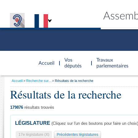
Assemb
Accèder à
la page
Vos
Travaux
Accueil
d'accueil
députés
parlementaires
Vous
Accueil
Recherche sur...
Résultats de la recherche
êtes
Résultats de la recherche
Général
ici
CONNEX
TRAVA
CONNA
DÉC
:
179876
résultats trouvés
LÉGISLATURE
(Cliquez sur l'un des boutons pour faire un choix
17e législature (X)
Précédentes législatures