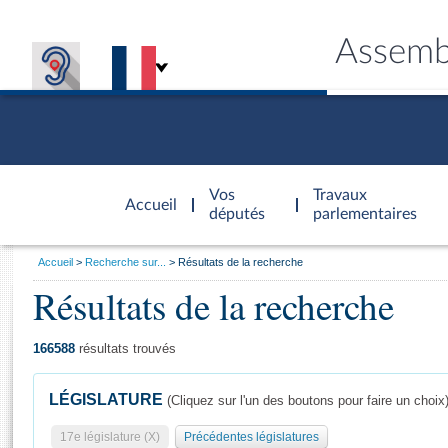
Assemb
Accèder à
la page
Vos
Travaux
Accueil
d'accueil
députés
parlementaires
Vous
Accueil
Recherche sur...
Résultats de la recherche
êtes
Résultats de la recherche
Général
ici
CONNEX
TRAVA
CONNA
DÉC
:
166588
résultats trouvés
LÉGISLATURE
(Cliquez sur l'un des boutons pour faire un choix
17e législature (X)
Précédentes législatures