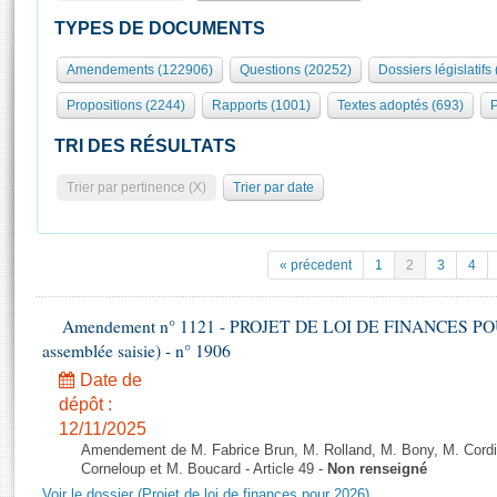
S'id
Présidence
Séance publique
Rôle et pouvoirs de l'Assemblée
Visiter l'Assemblée
TYPES DE DOCUMENTS
Fiches « Connaissance de l’Assemblée »
577 députés
Commissions et autres organes
Visite virtuelle du palais Bourbon
Amendements (122906)
Questions (20252)
Dossiers législatifs
Organisation de l'Assemblée
Groupes politiques
Europe et International
Assister à une séance
Mot
Propositions (2244)
Rapports (1001)
Textes adoptés (693)
P
Présidence
Conférence des Présidents
Bureau
Collège des Ques
Élections législatives
Contrôle et évaluation
Accès des chercheurs à l’Assemblée
TRI DES RÉSULTATS
Congrès
Les évènements
S'inscrire
Trier par pertinence (X)
Trier par date
Pétitions
Statistiques et chiffres clés
Transparence et déontologie
Vous n'ave
Patrimoine
E
Documents de référence
« précedent
1
2
3
4
La Bibliothèque
( Constitution | Règlement de l'Assemblée ... )
Documents parlementaires
Les archives
Amendement n° 1121 - PROJET DE LOI DE FINANCES POUR 2
Projets de loi
Contacts et plan d'accès
assemblée saisie) - n° 1906
Propositions de loi
Histoire
Photos libres de droit
Date de
Amendements
Juniors
dépôt :
Textes adoptés
12/11/2025
Anciennes législatures
Amendement de M. Fabrice Brun, M. Rolland, M. Bony, M. Cord
Liens vers les sites publics
Corneloup et M. Boucard - Article 49 -
Non renseigné
Rapports d'information
Voir le dossier (Projet de loi de finances pour 2026)