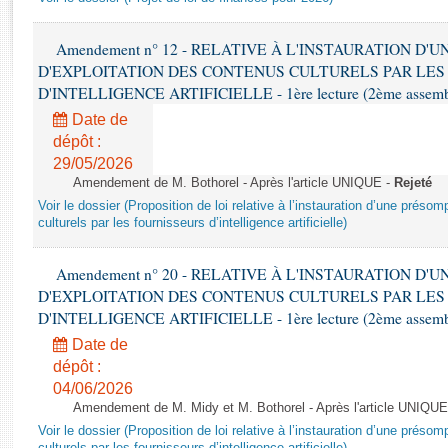
Rapports d'enquête
Rapports législatifs
Amendement n° 12 - RELATIVE À L'INSTAURATION D'
Rapports sur l'application des lois
D'EXPLOITATION DES CONTENUS CULTURELS PAR LES
Baromètre de l’application des lois
D'INTELLIGENCE ARTIFICIELLE - 1ère lecture (2ème assemblé
Date de
Dossiers législatifs
dépôt :
Budget et sécurité sociale
29/05/2026
Amendement de M. Bothorel - Après l'article UNIQUE -
Rejeté
Questions écrites et orales
Voir le dossier (Proposition de loi relative à l’instauration d’une présom
Comptes rendus des débats
culturels par les fournisseurs d’intelligence artificielle)
Amendement n° 20 - RELATIVE À L'INSTAURATION D'
D'EXPLOITATION DES CONTENUS CULTURELS PAR LES
D'INTELLIGENCE ARTIFICIELLE - 1ère lecture (2ème assemblé
Date de
dépôt :
04/06/2026
Amendement de M. Midy et M. Bothorel - Après l'article UNIQUE
Voir le dossier (Proposition de loi relative à l’instauration d’une présom