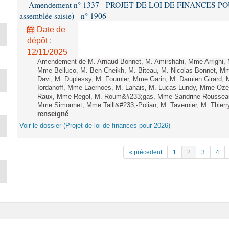
Amendement n° 1337 - PROJET DE LOI DE FINANCES POUR 2
assemblée saisie) - n° 1906
Date de
dépôt :
12/11/2025
Amendement de M. Arnaud Bonnet, M. Amirshahi, Mme Arrighi, 
Mme Belluco, M. Ben Cheikh, M. Biteau, M. Nicolas Bonnet, Mm
Davi, M. Duplessy, M. Fournier, Mme Garin, M. Damien Girard,
Iordanoff, Mme Laernoes, M. Lahais, M. Lucas-Lundy, Mme Oz
Raux, Mme Regol, M. Roum&#233;gas, Mme Sandrine Rousseau
Mme Simonnet, Mme Taill&#233;-Polian, M. Tavernier, M. Thierry
renseigné
Voir le dossier (Projet de loi de finances pour 2026)
« précedent
1
2
3
4