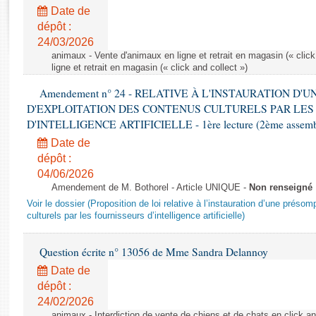
Rapports d'enquête
Date de
Rapports législatifs
dépôt :
Rapports sur l'application des lois
24/03/2026
Baromètre de l’application des lois
animaux - Vente d'animaux en ligne et retrait en magasin (« click
ligne et retrait en magasin (« click and collect »)
Amendement n° 24 - RELATIVE À L'INSTAURATION D'
Dossiers législatifs
D'EXPLOITATION DES CONTENUS CULTURELS PAR LES
Budget et sécurité sociale
D'INTELLIGENCE ARTIFICIELLE - 1ère lecture (2ème assemblé
Questions écrites et orales
Date de
Comptes rendus des débats
dépôt :
04/06/2026
Amendement de M. Bothorel - Article UNIQUE -
Non renseigné
Voir le dossier (Proposition de loi relative à l’instauration d’une présom
culturels par les fournisseurs d’intelligence artificielle)
Question écrite n° 13056 de Mme Sandra Delannoy
Date de
dépôt :
24/02/2026
animaux - Interdiction de vente de chiens et de chats en click and