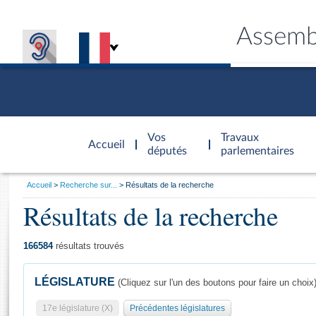
Assemb
Accèder à
la page
Vos
Travaux
Accueil
d'accueil
députés
parlementaires
Vous
Accueil
Recherche sur...
Résultats de la recherche
êtes
Résultats de la recherche
Général
ici
CONNEX
TRAVA
CONNA
DÉC
:
166584
résultats trouvés
LÉGISLATURE
(Cliquez sur l'un des boutons pour faire un choix
17e législature (X)
Précédentes législatures