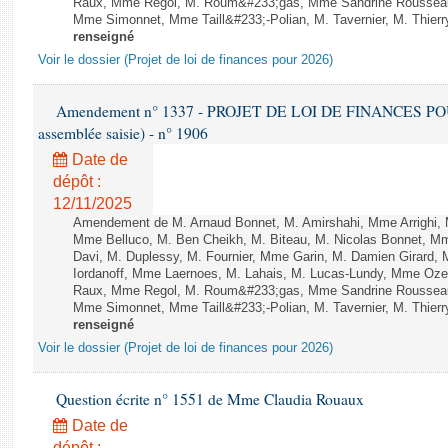
Raux, Mme Regol, M. Roum&#233;gas, Mme Sandrine Rousseau
Mme Simonnet, Mme Taill&#233;-Polian, M. Tavernier, M. Thierry
renseigné
Voir le dossier (Projet de loi de finances pour 2026)
Amendement n° 1337 - PROJET DE LOI DE FINANCES POUR 2
assemblée saisie) - n° 1906
Date de
dépôt :
12/11/2025
Amendement de M. Arnaud Bonnet, M. Amirshahi, Mme Arrighi, 
Mme Belluco, M. Ben Cheikh, M. Biteau, M. Nicolas Bonnet, Mm
Davi, M. Duplessy, M. Fournier, Mme Garin, M. Damien Girard,
Iordanoff, Mme Laernoes, M. Lahais, M. Lucas-Lundy, Mme Oz
Raux, Mme Regol, M. Roum&#233;gas, Mme Sandrine Rousseau
Mme Simonnet, Mme Taill&#233;-Polian, M. Tavernier, M. Thierry
renseigné
Voir le dossier (Projet de loi de finances pour 2026)
Question écrite n° 1551 de Mme Claudia Rouaux
Date de
dépôt :