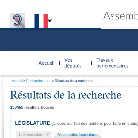
Assemb
Accèder à
la page
Vos
Travaux
Accueil
d'accueil
députés
parlementaires
Vous
Accueil
Recherche sur...
Résultats de la recherche
êtes
Résultats de la recherche
Général
ici
CONNEX
TRAVA
CONNA
DÉC
:
153465
résultats trouvés
LÉGISLATURE
(Cliquez sur l'un des boutons pour faire un choix
17e législature (X)
Précédentes législatures