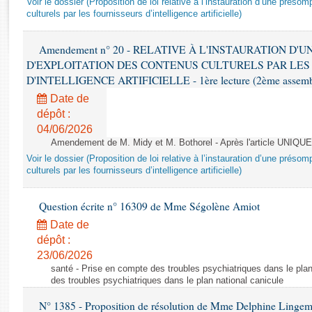
Voir le dossier (Proposition de loi relative à l’instauration d’une présom
Rapports d'enquête
culturels par les fournisseurs d’intelligence artificielle)
Rapports législatifs
Rapports sur l'application des lois
Amendement n° 20 - RELATIVE À L'INSTAURATION D'
Baromètre de l’application des lois
D'EXPLOITATION DES CONTENUS CULTURELS PAR LES
D'INTELLIGENCE ARTIFICIELLE - 1ère lecture (2ème assemblé
Dossiers législatifs
Date de
Budget et sécurité sociale
dépôt :
04/06/2026
Questions écrites et orales
Amendement de M. Midy et M. Bothorel - Après l'article UNIQUE
Comptes rendus des débats
Voir le dossier (Proposition de loi relative à l’instauration d’une présom
culturels par les fournisseurs d’intelligence artificielle)
Question écrite n° 16309 de Mme Ségolène Amiot
Date de
dépôt :
23/06/2026
santé - Prise en compte des troubles psychiatriques dans le plan
des troubles psychiatriques dans le plan national canicule
N° 1385 - Proposition de résolution de Mme Delphine Lingem