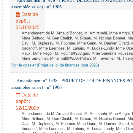
Amendement n° 478 - PROJET DE LOI DE FINANCES POUR 20
assemblée saisie) - n° 1906
Date de
dépôt :
31/10/2025
Amendement de M. Arnaud Bonnet, M. Amirshahi, Mme Arrighi, 
Mme Belluco, M. Ben Cheikh, M. Biteau, M. Nicolas Bonnet, Mm
Davi, M. Duplessy, M. Fournier, Mme Garin, M. Damien Girard,
Iordanoff, Mme Laernoes, M. Lahais, M. Lucas-Lundy, Mme Oz
Raux, Mme Regol, M. Roum&#233;gas, Mme Sandrine Rousseau
Mme Simonnet, Mme Taill&#233;-Polian, M. Tavernier, M. Thierry
Voir le dossier (Projet de loi de finances pour 2026)
Amendement n° 1338 - PROJET DE LOI DE FINANCES POUR 2
assemblée saisie) - n° 1906
Date de
dépôt :
12/11/2025
Amendement de M. Arnaud Bonnet, M. Amirshahi, Mme Arrighi, 
Mme Belluco, M. Ben Cheikh, M. Biteau, M. Nicolas Bonnet, Mm
Davi, M. Duplessy, M. Fournier, Mme Garin, M. Damien Girard,
Iordanoff, Mme Laernoes, M. Lahais, M. Lucas-Lundy, Mme Oz