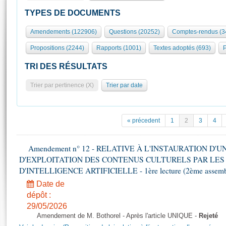
S'id
Présidence
Séance publique
Rôle et pouvoirs de l'Assemblée
Visiter l'Assemblée
TYPES DE DOCUMENTS
Fiches « Connaissance de l’Assemblée »
577 députés
Commissions et autres organes
Visite virtuelle du palais Bourbon
Amendements (122906)
Questions (20252)
Comptes-rendus (3
Organisation de l'Assemblée
Groupes politiques
Europe et International
Assister à une séance
Mot
Propositions (2244)
Rapports (1001)
Textes adoptés (693)
P
Présidence
Conférence des Présidents
Bureau
Collège des Ques
Élections législatives
Contrôle et évaluation
Accès des chercheurs à l’Assemblée
TRI DES RÉSULTATS
Congrès
Les évènements
S'inscrire
Trier par pertinence (X)
Trier par date
Pétitions
Statistiques et chiffres clés
Transparence et déontologie
Vous n'ave
Patrimoine
E
Documents de référence
« précedent
1
2
3
4
La Bibliothèque
( Constitution | Règlement de l'Assemblée ... )
Documents parlementaires
Les archives
Amendement n° 12 - RELATIVE À L'INSTAURATION D'
Projets de loi
Contacts et plan d'accès
D'EXPLOITATION DES CONTENUS CULTURELS PAR LES
Propositions de loi
Histoire
D'INTELLIGENCE ARTIFICIELLE - 1ère lecture (2ème assemblé
Photos libres de droit
Amendements
Juniors
Date de
Textes adoptés
dépôt :
Anciennes législatures
29/05/2026
Liens vers les sites publics
Rapports d'information
Amendement de M. Bothorel - Après l'article UNIQUE -
Rejeté