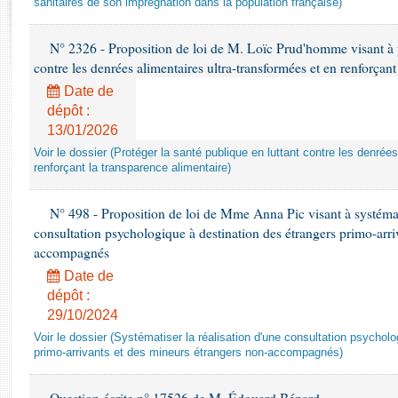
sanitaires de son imprégnation dans la population française)
Rapports d'enquête
Rapports législatifs
N° 2326 - Proposition de loi de M. Loïc Prud'homme visant à pr
Rapports sur l'application des lois
contre les denrées alimentaires ultra-transformées et en renforçant
Baromètre de l’application des lois
Date de
dépôt :
Dossiers législatifs
13/01/2026
Budget et sécurité sociale
Voir le dossier (Protéger la santé publique en luttant contre les denrée
Questions écrites et orales
renforçant la transparence alimentaire)
Comptes rendus des débats
N° 498 - Proposition de loi de Mme Anna Pic visant à systémati
consultation psychologique à destination des étrangers primo-arri
accompagnés
Date de
dépôt :
29/10/2024
Voir le dossier (Systématiser la réalisation d'une consultation psychol
primo-arrivants et des mineurs étrangers non-accompagnés)