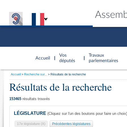
Assemb
Accèder à
la page
Vos
Travaux
Accueil
d'accueil
députés
parlementaires
Vous
Accueil
Recherche sur...
Résultats de la recherche
êtes
Résultats de la recherche
Général
ici
CONNEX
TRAVA
CONNA
DÉC
:
153465
résultats trouvés
LÉGISLATURE
(Cliquez sur l'un des boutons pour faire un choix
17e législature (X)
Précédentes législatures