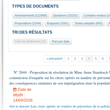
S'id
Présidence
Séance publique
Rôle et pouvoirs de l'Assemblée
Visiter l'Assemblée
TYPES DE DOCUMENTS
Fiches « Connaissance de l’Assemblée »
577 députés
Commissions et autres organes
Visite virtuelle du palais Bourbon
Amendements (122906)
Questions (20252)
Comptes-rendus (3
Organisation de l'Assemblée
Groupes politiques
Europe et International
Assister à une séance
Mot
Propositions (2244)
Rapports (1001)
Textes adoptés (693)
P
Présidence
Conférence des Présidents
Bureau
Collège des Ques
Élections législatives
Contrôle et évaluation
Accès des chercheurs à l’Assemblée
TRI DES RÉSULTATS
Congrès
Les évènements
S'inscrire
Trier par pertinence (X)
Trier par date
Pétitions
Statistiques et chiffres clés
Transparence et déontologie
Vous n'ave
Patrimoine
E
Documents de référence
« précedent
1
2
3
4
5
6
La Bibliothèque
( Constitution | Règlement de l'Assemblée ... )
Documents parlementaires
Les archives
N° 2644 - Proposition de résolution de Mme Anne Stambach-Ter
Projets de loi
Contacts et plan d'accès
commission d'enquête sur les choix opérés en matière de préventi
Propositions de loi
Histoire
des conséquences sanitaires de son imprégnation dans la populati
Photos libres de droit
Amendements
Juniors
Date de
Textes adoptés
dépôt :
Anciennes législatures
14/04/2026
Liens vers les sites publics
Rapports d'information
Voir le dossier (Les choix opérés en matière de prévention de la poll