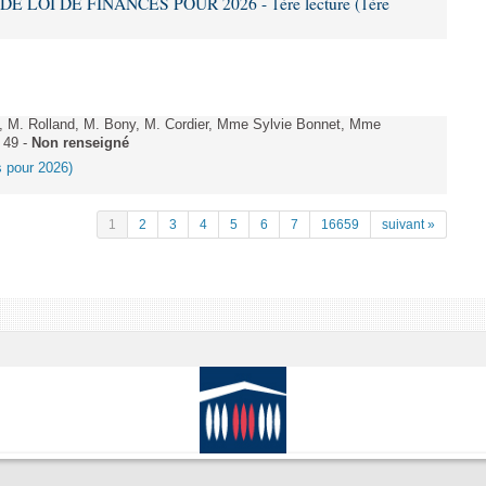
DE LOI DE FINANCES POUR 2026 - 1ère lecture (1ère
 M. Rolland, M. Bony, M. Cordier, Mme Sylvie Bonnet, Mme
 49 -
Non renseigné
es pour 2026)
1
2
3
4
5
6
7
16659
suivant »