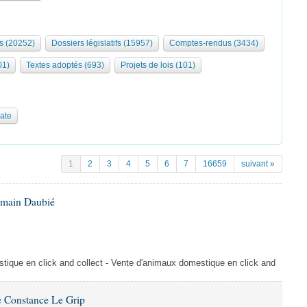
s (20252)
Dossiers législatifs (15957)
Comptes-rendus (3434)
01)
Textes adoptés (693)
Projets de lois (101)
date
1
2
3
4
5
6
7
16659
suivant »
omain Daubié
ique en click and collect - Vente d'animaux domestique en click and
 Constance Le Grip