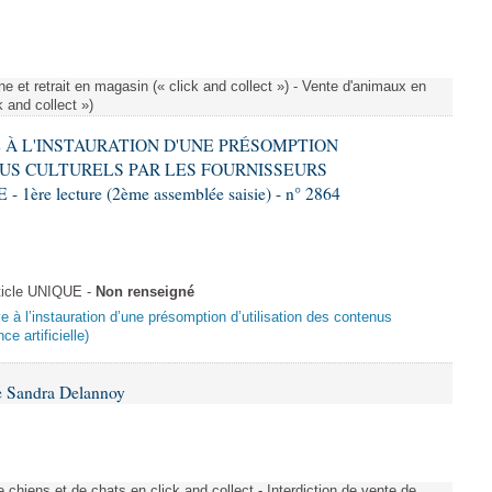
e et retrait en magasin (« click and collect ») - Vente d'animaux en
k and collect »)
VE À L'INSTAURATION D'UNE PRÉSOMPTION
US CULTURELS PAR LES FOURNISSEURS
re lecture (2ème assemblée saisie) - n° 2864
ticle UNIQUE -
Non renseigné
ive à l’instauration d’une présomption d’utilisation des contenus
ce artificielle)
e Sandra Delannoy
 chiens et de chats en click and collect - Interdiction de vente de