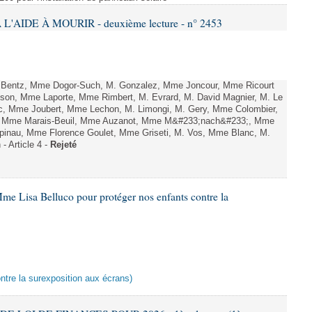
L'AIDE À MOURIR - deuxième lecture - n° 2453
. Bentz, Mme Dogor-Such, M. Gonzalez, Mme Joncour, Mme Ricourt
Tesson, Mme Laporte, Mme Rimbert, M. Evrard, M. David Magnier, M. Le
c, Mme Joubert, Mme Lechon, M. Limongi, M. Gery, Mme Colombier,
rd, Mme Marais-Beuil, Mme Auzanot, Mme M&#233;nach&#233;, Mme
;pinau, Mme Florence Goulet, Mme Griseti, M. Vos, Mme Blanc, M.
- Article 4 -
Rejeté
me Lisa Belluco pour protéger nos enfants contre la
ontre la surexposition aux écrans)