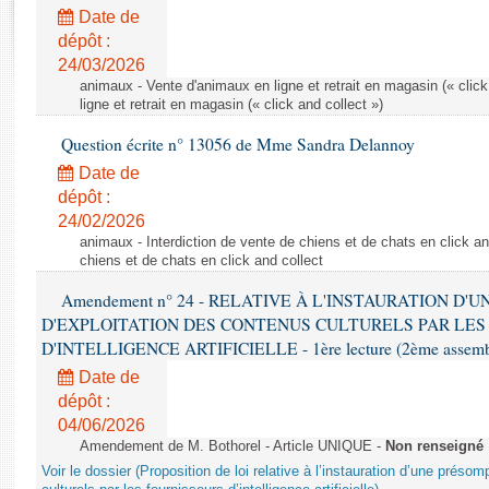
Rapports d'enquête
Date de
Rapports législatifs
dépôt :
Rapports sur l'application des lois
24/03/2026
Baromètre de l’application des lois
animaux - Vente d'animaux en ligne et retrait en magasin (« click
ligne et retrait en magasin (« click and collect »)
Question écrite n° 13056 de Mme Sandra Delannoy
Dossiers législatifs
Date de
Budget et sécurité sociale
dépôt :
Questions écrites et orales
24/02/2026
Comptes rendus des débats
animaux - Interdiction de vente de chiens et de chats en click and
chiens et de chats en click and collect
Amendement n° 24 - RELATIVE À L'INSTAURATION D'
D'EXPLOITATION DES CONTENUS CULTURELS PAR LES
D'INTELLIGENCE ARTIFICIELLE - 1ère lecture (2ème assemblé
Date de
dépôt :
04/06/2026
Amendement de M. Bothorel - Article UNIQUE -
Non renseigné
Voir le dossier (Proposition de loi relative à l’instauration d’une présom