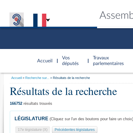
Assemb
Accèder à
la page
Vos
Travaux
Accueil
d'accueil
députés
parlementaires
Vous
Accueil
Recherche sur...
Résultats de la recherche
êtes
Résultats de la recherche
Général
ici
CONNEX
TRAVA
CONNA
DÉC
:
166752
résultats trouvés
LÉGISLATURE
(Cliquez sur l'un des boutons pour faire un choix
17e législature (X)
Précédentes législatures