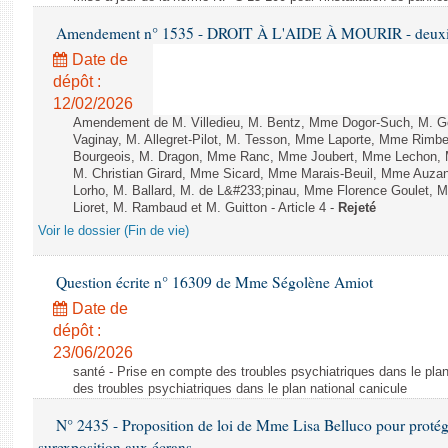
Amendement n° 1535 - DROIT À L'AIDE À MOURIR - deuxièm
Date de
dépôt :
12/02/2026
Amendement de M. Villedieu, M. Bentz, Mme Dogor-Such, M. G
Vaginay, M. Allegret-Pilot, M. Tesson, Mme Laporte, Mme Rimbe
Bourgeois, M. Dragon, Mme Ranc, Mme Joubert, Mme Lechon, M
M. Christian Girard, Mme Sicard, Mme Marais-Beuil, Mme Au
Lorho, M. Ballard, M. de L&#233;pinau, Mme Florence Goulet, 
Lioret, M. Rambaud et M. Guitton - Article 4 -
Rejeté
Voir le dossier (Fin de vie)
Question écrite n° 16309 de Mme Ségolène Amiot
Date de
dépôt :
23/06/2026
santé - Prise en compte des troubles psychiatriques dans le plan
des troubles psychiatriques dans le plan national canicule
N° 2435 - Proposition de loi de Mme Lisa Belluco pour protége
surexposition aux écrans