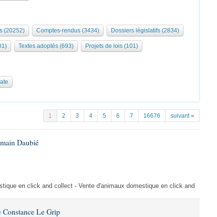
s (20252)
Comptes-rendus (3434)
Dossiers législatifs (2834)
01)
Textes adoptés (693)
Projets de lois (101)
date
1
2
3
4
5
6
7
16676
suivant »
omain Daubié
ique en click and collect - Vente d'animaux domestique en click and
 Constance Le Grip