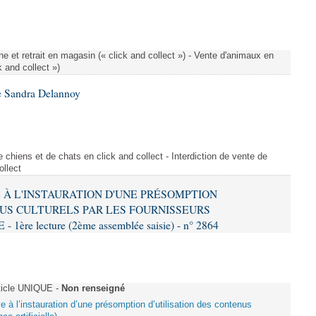
e et retrait en magasin (« click and collect ») - Vente d'animaux en
k and collect »)
e Sandra Delannoy
 chiens et de chats en click and collect - Interdiction de vente de
ollect
VE À L'INSTAURATION D'UNE PRÉSOMPTION
US CULTURELS PAR LES FOURNISSEURS
re lecture (2ème assemblée saisie) - n° 2864
ticle UNIQUE -
Non renseigné
ive à l’instauration d’une présomption d’utilisation des contenus