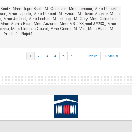
. Bentz, Mme Dogor-Such, M. Gonzalez, Mme Joncour, Mme Ricourt
Tesson, Mme Laporte, Mme Rimbert, M. Evrard, M. David Magnier, M. Le
c, Mme Joubert, Mme Lechon, M. Limongi, M. Gery, Mme Colombier,
rd, Mme Marais-Beuil, Mme Auzanot, Mme M&#233;nach&#233;, Mme
;pinau, Mme Florence Goulet, Mme Griseti, M. Vos, Mme Blanc, M.
- Article 4 -
Rejeté
1
2
3
4
5
6
7
16676
suivant »