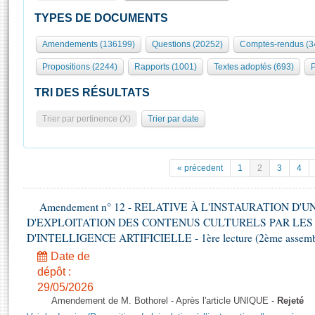
S'id
Présidence
Séance publique
Rôle et pouvoirs de l'Assemblée
Visiter l'Assemblée
TYPES DE DOCUMENTS
Fiches « Connaissance de l’Assemblée »
577 députés
Commissions et autres organes
Visite virtuelle du palais Bourbon
Amendements (136199)
Questions (20252)
Comptes-rendus (3
Organisation de l'Assemblée
Groupes politiques
Europe et International
Assister à une séance
Mot
Propositions (2244)
Rapports (1001)
Textes adoptés (693)
P
Présidence
Conférence des Présidents
Bureau
Collège des Ques
Élections législatives
Contrôle et évaluation
Accès des chercheurs à l’Assemblée
TRI DES RÉSULTATS
Congrès
Les évènements
S'inscrire
Trier par pertinence (X)
Trier par date
Pétitions
Statistiques et chiffres clés
Transparence et déontologie
Vous n'ave
Patrimoine
E
Documents de référence
« précedent
1
2
3
4
La Bibliothèque
( Constitution | Règlement de l'Assemblée ... )
Documents parlementaires
Les archives
Amendement n° 12 - RELATIVE À L'INSTAURATION D'
Projets de loi
Contacts et plan d'accès
D'EXPLOITATION DES CONTENUS CULTURELS PAR LES
Propositions de loi
Histoire
D'INTELLIGENCE ARTIFICIELLE - 1ère lecture (2ème assemblé
Photos libres de droit
Amendements
Juniors
Date de
Textes adoptés
dépôt :
Anciennes législatures
29/05/2026
Liens vers les sites publics
Rapports d'information
Amendement de M. Bothorel - Après l'article UNIQUE -
Rejeté