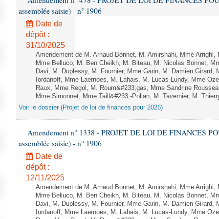
Amendement n° 478 - PROJET DE LOI DE FINANCES POUR 20
assemblée saisie) - n° 1906
Date de
dépôt :
31/10/2025
Amendement de M. Arnaud Bonnet, M. Amirshahi, Mme Arrighi, 
Mme Belluco, M. Ben Cheikh, M. Biteau, M. Nicolas Bonnet, Mm
Davi, M. Duplessy, M. Fournier, Mme Garin, M. Damien Girard,
Iordanoff, Mme Laernoes, M. Lahais, M. Lucas-Lundy, Mme Oz
Raux, Mme Regol, M. Roum&#233;gas, Mme Sandrine Rousseau
Mme Simonnet, Mme Taill&#233;-Polian, M. Tavernier, M. Thierry
Voir le dossier (Projet de loi de finances pour 2026)
Amendement n° 1338 - PROJET DE LOI DE FINANCES POUR 2
assemblée saisie) - n° 1906
Date de
dépôt :
12/11/2025
Amendement de M. Arnaud Bonnet, M. Amirshahi, Mme Arrighi, 
Mme Belluco, M. Ben Cheikh, M. Biteau, M. Nicolas Bonnet, Mm
Davi, M. Duplessy, M. Fournier, Mme Garin, M. Damien Girard,
Iordanoff, Mme Laernoes, M. Lahais, M. Lucas-Lundy, Mme Oz