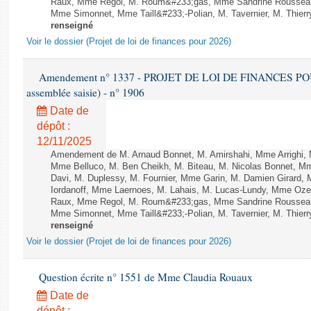
Raux, Mme Regol, M. Roum&#233;gas, Mme Sandrine Rousseau
Mme Simonnet, Mme Taill&#233;-Polian, M. Tavernier, M. Thierry
renseigné
Voir le dossier (Projet de loi de finances pour 2026)
Amendement n° 1337 - PROJET DE LOI DE FINANCES POUR 2
assemblée saisie) - n° 1906
Date de
dépôt :
12/11/2025
Amendement de M. Arnaud Bonnet, M. Amirshahi, Mme Arrighi, 
Mme Belluco, M. Ben Cheikh, M. Biteau, M. Nicolas Bonnet, Mm
Davi, M. Duplessy, M. Fournier, Mme Garin, M. Damien Girard,
Iordanoff, Mme Laernoes, M. Lahais, M. Lucas-Lundy, Mme Oz
Raux, Mme Regol, M. Roum&#233;gas, Mme Sandrine Rousseau
Mme Simonnet, Mme Taill&#233;-Polian, M. Tavernier, M. Thierry
renseigné
Voir le dossier (Projet de loi de finances pour 2026)
Question écrite n° 1551 de Mme Claudia Rouaux
Date de
dépôt :