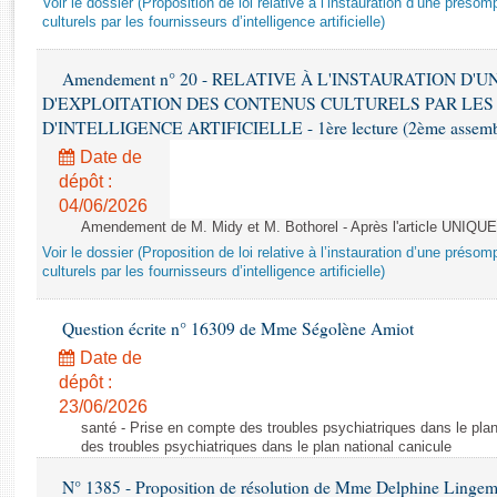
Voir le dossier (Proposition de loi relative à l’instauration d’une présom
Rapports d'enquête
culturels par les fournisseurs d’intelligence artificielle)
Rapports législatifs
Rapports sur l'application des lois
Amendement n° 20 - RELATIVE À L'INSTAURATION D'
Baromètre de l’application des lois
D'EXPLOITATION DES CONTENUS CULTURELS PAR LES
D'INTELLIGENCE ARTIFICIELLE - 1ère lecture (2ème assemblé
Dossiers législatifs
Date de
Budget et sécurité sociale
dépôt :
04/06/2026
Questions écrites et orales
Amendement de M. Midy et M. Bothorel - Après l'article UNIQUE
Comptes rendus des débats
Voir le dossier (Proposition de loi relative à l’instauration d’une présom
culturels par les fournisseurs d’intelligence artificielle)
Question écrite n° 16309 de Mme Ségolène Amiot
Date de
dépôt :
23/06/2026
santé - Prise en compte des troubles psychiatriques dans le plan
des troubles psychiatriques dans le plan national canicule
N° 1385 - Proposition de résolution de Mme Delphine Lingem