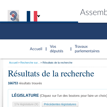
Assemb
Accèder à
la page
Vos
Travaux
Accueil
d'accueil
députés
parlementaires
Vous
Accueil
Recherche sur...
Résultats de la recherche
êtes
Résultats de la recherche
Général
ici
CONNEX
TRAVA
CONNA
DÉC
:
166753
résultats trouvés
LÉGISLATURE
(Cliquez sur l'un des boutons pour faire un choix
17e législature (X)
Précédentes législatures