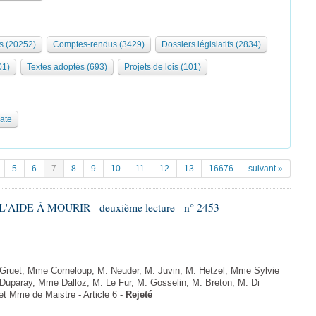
s (20252)
Comptes-rendus (3429)
Dossiers législatifs (2834)
01)
Textes adoptés (693)
Projets de lois (101)
date
5
6
7
8
9
10
11
12
13
16676
suivant »
'AIDE À MOURIR - deuxième lecture - n° 2453
uet, Mme Corneloup, M. Neuder, M. Juvin, M. Hetzel, Mme Sylvie
uparay, Mme Dalloz, M. Le Fur, M. Gosselin, M. Breton, M. Di
t Mme de Maistre - Article 6 -
Rejeté