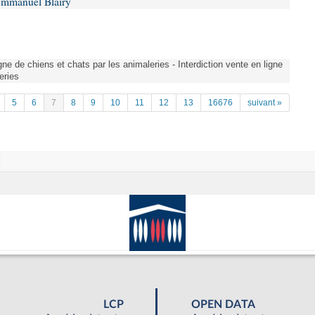
Emmanuel Blairy
gne de chiens et chats par les animaleries - Interdiction vente en ligne
eries
5
6
7
8
9
10
11
12
13
16676
suivant »
LCP
OPEN DATA