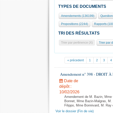
TYPES DE DOCUMENTS
Amendements (136199)
Question
Propositions (2244)
Rapports (10
TRI DES RÉSULTATS
Trier par pertinence (X)
Trier par 
« précedent
1
2
3
4
Amendement n° 398 - DROIT À L
Date de
dépôt :
10/02/2026
Amendement de M. Bazin, Mme Gr
Bonnet, Mme Bazin-Malgras, M. D
Filippo, Mme Bonnivard, M. Ray e
Voir le dossier (Fin de vie)