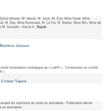
ylvie Bonnet, M. Hetzel, M. Juvin, M. End, Mme Gruet, Mme
and, M. Ray, Mme Bonnivard, M. Le Fur, M. Breton, Mme Blin, Mme de
t M. Gosselin - Article 6 -
Rejeté
Bénédicte Auzanot
omité d'orientation stratégique de « Lab'R » - Composition du comité
'R »
e Corinne Vignon
ernant les sanctions de vente en animalerie - Publication décret
e en animalerie