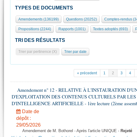
S'id
Présidence
Séance publique
Rôle et pouvoirs de l'Assemblée
Visiter l'Assemblée
TYPES DE DOCUMENTS
Fiches « Connaissance de l’Assemblée »
577 députés
Commissions et autres organes
Visite virtuelle du palais Bourbon
Amendements (136199)
Questions (20252)
Comptes-rendus (3
Organisation de l'Assemblée
Groupes politiques
Europe et International
Assister à une séance
Mot
Propositions (2244)
Rapports (1001)
Textes adoptés (693)
P
Présidence
Conférence des Présidents
Bureau
Collège des Ques
Élections législatives
Contrôle et évaluation
Accès des chercheurs à l’Assemblée
TRI DES RÉSULTATS
Congrès
Les évènements
S'inscrire
Trier par pertinence (X)
Trier par date
Pétitions
Statistiques et chiffres clés
Transparence et déontologie
Vous n'ave
Patrimoine
E
Documents de référence
« précedent
1
2
3
4
La Bibliothèque
( Constitution | Règlement de l'Assemblée ... )
Documents parlementaires
Les archives
Amendement n° 12 - RELATIVE À L'INSTAURATION D'
Projets de loi
Contacts et plan d'accès
D'EXPLOITATION DES CONTENUS CULTURELS PAR LES
Propositions de loi
Histoire
D'INTELLIGENCE ARTIFICIELLE - 1ère lecture (2ème assemblé
Photos libres de droit
Amendements
Juniors
Date de
Textes adoptés
dépôt :
Anciennes législatures
29/05/2026
Liens vers les sites publics
Rapports d'information
Amendement de M. Bothorel - Après l'article UNIQUE -
Rejeté