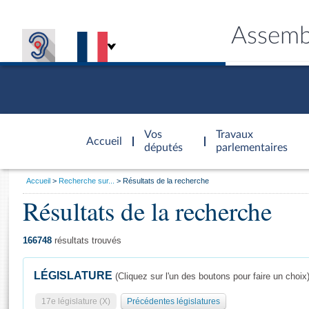
Assemb
Accèder à
la page
Vos
Travaux
Accueil
d'accueil
députés
parlementaires
Vous
Accueil
Recherche sur...
Résultats de la recherche
êtes
Résultats de la recherche
Général
ici
CONNEX
TRAVA
CONNA
DÉC
:
166748
résultats trouvés
LÉGISLATURE
(Cliquez sur l'un des boutons pour faire un choix
17e législature (X)
Précédentes législatures