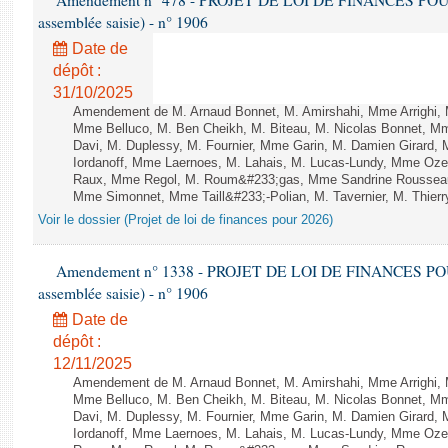
Amendement n° 478 - PROJET DE LOI DE FINANCES POUR 20
assemblée saisie) - n° 1906
Date de
dépôt :
31/10/2025
Amendement de M. Arnaud Bonnet, M. Amirshahi, Mme Arrighi, 
Mme Belluco, M. Ben Cheikh, M. Biteau, M. Nicolas Bonnet, Mm
Davi, M. Duplessy, M. Fournier, Mme Garin, M. Damien Girard,
Iordanoff, Mme Laernoes, M. Lahais, M. Lucas-Lundy, Mme Oz
Raux, Mme Regol, M. Roum&#233;gas, Mme Sandrine Rousseau
Mme Simonnet, Mme Taill&#233;-Polian, M. Tavernier, M. Thierry
Voir le dossier (Projet de loi de finances pour 2026)
Amendement n° 1338 - PROJET DE LOI DE FINANCES POUR 2
assemblée saisie) - n° 1906
Date de
dépôt :
12/11/2025
Amendement de M. Arnaud Bonnet, M. Amirshahi, Mme Arrighi, 
Mme Belluco, M. Ben Cheikh, M. Biteau, M. Nicolas Bonnet, Mm
Davi, M. Duplessy, M. Fournier, Mme Garin, M. Damien Girard,
Iordanoff, Mme Laernoes, M. Lahais, M. Lucas-Lundy, Mme Oz