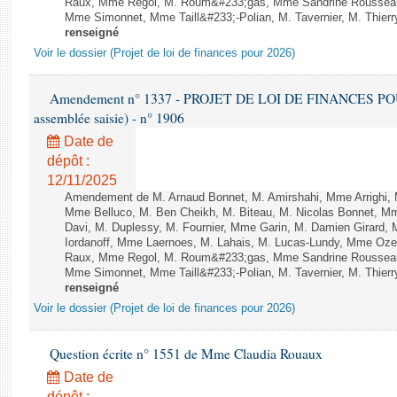
Raux, Mme Regol, M. Roum&#233;gas, Mme Sandrine Rousseau
Mme Simonnet, Mme Taill&#233;-Polian, M. Tavernier, M. Thierry
renseigné
Voir le dossier (Projet de loi de finances pour 2026)
Amendement n° 1337 - PROJET DE LOI DE FINANCES POUR 2
assemblée saisie) - n° 1906
Date de
dépôt :
12/11/2025
Amendement de M. Arnaud Bonnet, M. Amirshahi, Mme Arrighi, 
Mme Belluco, M. Ben Cheikh, M. Biteau, M. Nicolas Bonnet, Mm
Davi, M. Duplessy, M. Fournier, Mme Garin, M. Damien Girard,
Iordanoff, Mme Laernoes, M. Lahais, M. Lucas-Lundy, Mme Oz
Raux, Mme Regol, M. Roum&#233;gas, Mme Sandrine Rousseau
Mme Simonnet, Mme Taill&#233;-Polian, M. Tavernier, M. Thierry
renseigné
Voir le dossier (Projet de loi de finances pour 2026)
Question écrite n° 1551 de Mme Claudia Rouaux
Date de
dépôt :