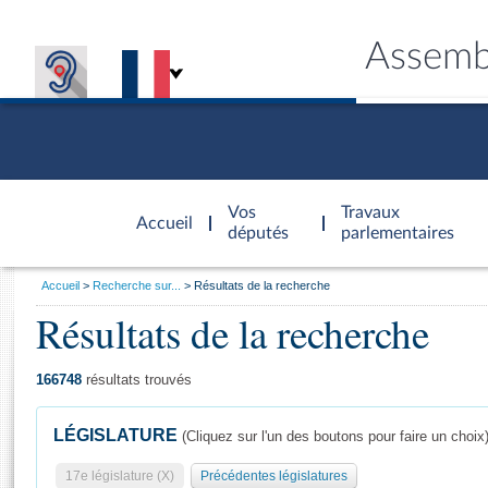
Assemb
Accèder à
la page
Vos
Travaux
Accueil
d'accueil
députés
parlementaires
Vous
Accueil
Recherche sur...
Résultats de la recherche
êtes
Résultats de la recherche
Général
ici
CONNEX
TRAVA
CONNA
DÉC
:
166748
résultats trouvés
LÉGISLATURE
(Cliquez sur l'un des boutons pour faire un choix
17e législature (X)
Précédentes législatures