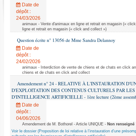
Rapports d'enquête
Date de
Rapports législatifs
dépôt :
Rapports sur l'application des lois
24/03/2026
Baromètre de l’application des lois
animaux - Vente d'animaux en ligne et retrait en magasin (« click
ligne et retrait en magasin (« click and collect »)
Question écrite n° 13056 de Mme Sandra Delannoy
Dossiers législatifs
Date de
Budget et sécurité sociale
dépôt :
Questions écrites et orales
24/02/2026
Comptes rendus des débats
animaux - Interdiction de vente de chiens et de chats en click and
chiens et de chats en click and collect
Amendement n° 24 - RELATIVE À L'INSTAURATION D'
D'EXPLOITATION DES CONTENUS CULTURELS PAR LES
D'INTELLIGENCE ARTIFICIELLE - 1ère lecture (2ème assemblé
Date de
dépôt :
04/06/2026
Amendement de M. Bothorel - Article UNIQUE -
Non renseigné
Voir le dossier (Proposition de loi relative à l’instauration d’une présom