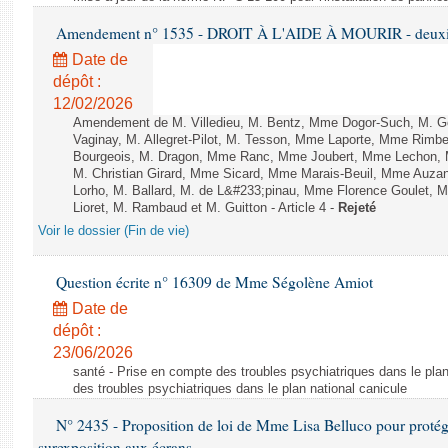
Amendement n° 1535 - DROIT À L'AIDE À MOURIR - deuxièm
Date de
dépôt :
12/02/2026
Amendement de M. Villedieu, M. Bentz, Mme Dogor-Such, M. G
Vaginay, M. Allegret-Pilot, M. Tesson, Mme Laporte, Mme Rimbe
Bourgeois, M. Dragon, Mme Ranc, Mme Joubert, Mme Lechon, M
M. Christian Girard, Mme Sicard, Mme Marais-Beuil, Mme Au
Lorho, M. Ballard, M. de L&#233;pinau, Mme Florence Goulet, 
Lioret, M. Rambaud et M. Guitton - Article 4 -
Rejeté
Voir le dossier (Fin de vie)
Question écrite n° 16309 de Mme Ségolène Amiot
Date de
dépôt :
23/06/2026
santé - Prise en compte des troubles psychiatriques dans le plan
des troubles psychiatriques dans le plan national canicule
N° 2435 - Proposition de loi de Mme Lisa Belluco pour protége
surexposition aux écrans