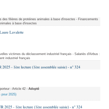
s des filières de protéines animales à base d'insectes - Financements
 animales à base d'insectes
Laure Lavalette
uvelles victimes du déclassement industriel français - Salariés d'Airbus :
nt industriel français
25 - 1ère lecture (1ère assemblée saisie) - n° 324
rteur - Article 42 -
Adopté
es pour 2025)
025 - 1ère lecture (1ère assemblée saisie) - n° 324