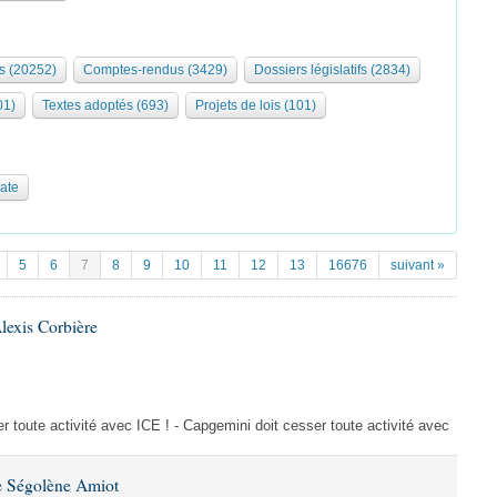
s (20252)
Comptes-rendus (3429)
Dossiers législatifs (2834)
01)
Textes adoptés (693)
Projets de lois (101)
date
5
6
7
8
9
10
11
12
13
16676
suivant »
lexis Corbière
 toute activité avec ICE ! - Capgemini doit cesser toute activité avec
e Ségolène Amiot