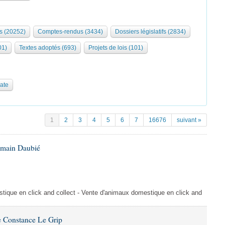
s (20252)
Comptes-rendus (3434)
Dossiers législatifs (2834)
01)
Textes adoptés (693)
Projets de lois (101)
date
1
2
3
4
5
6
7
16676
suivant »
omain Daubié
ique en click and collect - Vente d'animaux domestique en click and
 Constance Le Grip