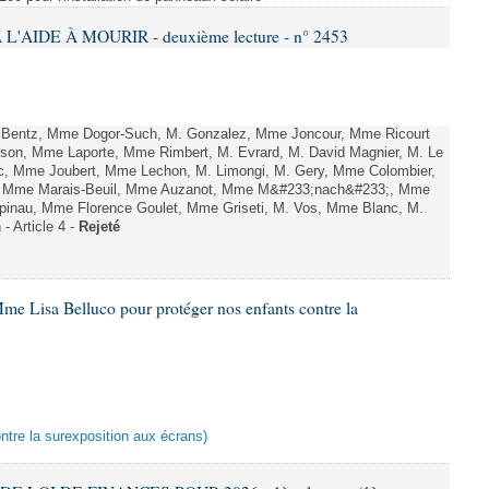
L'AIDE À MOURIR - deuxième lecture - n° 2453
. Bentz, Mme Dogor-Such, M. Gonzalez, Mme Joncour, Mme Ricourt
Tesson, Mme Laporte, Mme Rimbert, M. Evrard, M. David Magnier, M. Le
c, Mme Joubert, Mme Lechon, M. Limongi, M. Gery, Mme Colombier,
rd, Mme Marais-Beuil, Mme Auzanot, Mme M&#233;nach&#233;, Mme
;pinau, Mme Florence Goulet, Mme Griseti, M. Vos, Mme Blanc, M.
- Article 4 -
Rejeté
me Lisa Belluco pour protéger nos enfants contre la
ontre la surexposition aux écrans)