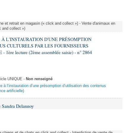
e et retrait en magasin (« click and collect ») - Vente d'animaux en
k and collect »)
VE À L'INSTAURATION D'UNE PRÉSOMPTION
US CULTURELS PAR LES FOURNISSEURS
re lecture (2ème assemblée saisie) - n° 2864
ticle UNIQUE -
Non renseigné
ive à l’instauration d’une présomption d’utilisation des contenus
ce artificielle)
e Sandra Delannoy
 chiens et de chats en click and collect - Interdiction de vente de