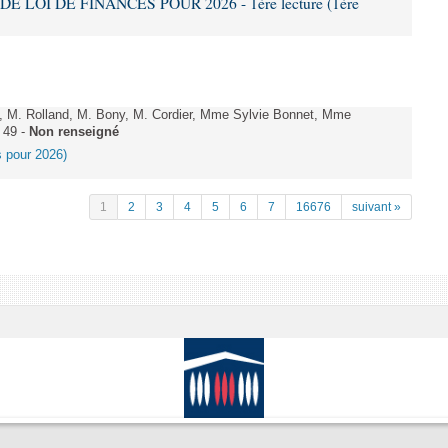
DE LOI DE FINANCES POUR 2026 - 1ère lecture (1ère
 M. Rolland, M. Bony, M. Cordier, Mme Sylvie Bonnet, Mme
 49 -
Non renseigné
es pour 2026)
1
2
3
4
5
6
7
16676
suivant »