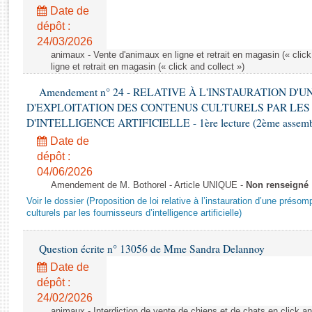
Rapports d'enquête
Date de
Rapports législatifs
dépôt :
Rapports sur l'application des lois
24/03/2026
Baromètre de l’application des lois
animaux - Vente d'animaux en ligne et retrait en magasin (« click
ligne et retrait en magasin (« click and collect »)
Amendement n° 24 - RELATIVE À L'INSTAURATION D'
Dossiers législatifs
D'EXPLOITATION DES CONTENUS CULTURELS PAR LES
Budget et sécurité sociale
D'INTELLIGENCE ARTIFICIELLE - 1ère lecture (2ème assemblé
Questions écrites et orales
Date de
Comptes rendus des débats
dépôt :
04/06/2026
Amendement de M. Bothorel - Article UNIQUE -
Non renseigné
Voir le dossier (Proposition de loi relative à l’instauration d’une présom
culturels par les fournisseurs d’intelligence artificielle)
Question écrite n° 13056 de Mme Sandra Delannoy
Date de
dépôt :
24/02/2026
animaux - Interdiction de vente de chiens et de chats en click and