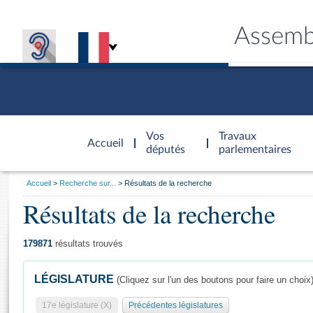
Assemb
Accèder à
la page
Vos
Travaux
Accueil
d'accueil
députés
parlementaires
Vous
Accueil
Recherche sur...
Résultats de la recherche
êtes
Résultats de la recherche
Général
ici
CONNEX
TRAVA
CONNA
DÉC
:
179871
résultats trouvés
LÉGISLATURE
(Cliquez sur l'un des boutons pour faire un choix
17e législature (X)
Précédentes législatures