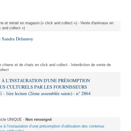
e et retrait en magasin (« click and collect ») - Vente d'animaux en
k and collect »)
e Sandra Delannoy
 chiens et de chats en click and collect - Interdiction de vente de
ollect
VE À L'INSTAURATION D'UNE PRÉSOMPTION
US CULTURELS PAR LES FOURNISSEURS
re lecture (2ème assemblée saisie) - n° 2864
ticle UNIQUE -
Non renseigné
ive à l’instauration d’une présomption d’utilisation des contenus