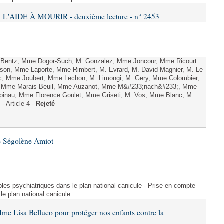
L'AIDE À MOURIR - deuxième lecture - n° 2453
. Bentz, Mme Dogor-Such, M. Gonzalez, Mme Joncour, Mme Ricourt
Tesson, Mme Laporte, Mme Rimbert, M. Evrard, M. David Magnier, M. Le
c, Mme Joubert, Mme Lechon, M. Limongi, M. Gery, Mme Colombier,
rd, Mme Marais-Beuil, Mme Auzanot, Mme M&#233;nach&#233;, Mme
;pinau, Mme Florence Goulet, Mme Griseti, M. Vos, Mme Blanc, M.
- Article 4 -
Rejeté
e Ségolène Amiot
les psychiatriques dans le plan national canicule - Prise en compte
le plan national canicule
me Lisa Belluco pour protéger nos enfants contre la