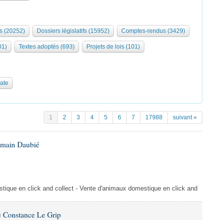
s (20252)
Dossiers législatifs (15952)
Comptes-rendus (3429)
01)
Textes adoptés (693)
Projets de lois (101)
date
1
2
3
4
5
6
7
17988
suivant »
omain Daubié
ique en click and collect - Vente d'animaux domestique en click and
 Constance Le Grip