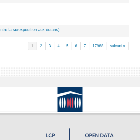
ontre la surexposition aux écrans)
1
2
3
4
5
6
7
17988
suivant »
LCP
OPEN DATA