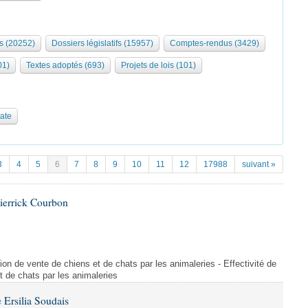
s (20252)
Dossiers législatifs (15957)
Comptes-rendus (3429)
01)
Textes adoptés (693)
Projets de lois (101)
date
3
4
5
6
7
8
9
10
11
12
17988
suivant »
ierrick Courbon
ction de vente de chiens et de chats par les animaleries - Effectivité de
et de chats par les animaleries
Ersilia Soudais