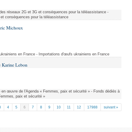
des réseaux 2G et 3G et conséquences pour la téléassistance -
et conséquences pour la téléassistance
Éric Michoux
 ukrainiens en France - Importations d'œufs ukrainiens en France
e Karine Lebon
 en œuvre de l'Agenda « Femmes, paix et sécurité » - Fonds dédiés à
Femmes, paix et sécurité »
3
4
5
6
7
8
9
10
11
12
17988
suivant »