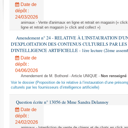
Rapports d'enquête
Date de
Rapports législatifs
dépôt :
Rapports sur l'application des lois
24/03/2026
Baromètre de l’application des lois
animaux - Vente d'animaux en ligne et retrait en magasin (« click
ligne et retrait en magasin (« click and collect »)
Amendement n° 24 - RELATIVE À L'INSTAURATION D'
Dossiers législatifs
D'EXPLOITATION DES CONTENUS CULTURELS PAR LES
Budget et sécurité sociale
D'INTELLIGENCE ARTIFICIELLE - 1ère lecture (2ème assemblé
Questions écrites et orales
Date de
Comptes rendus des débats
dépôt :
04/06/2026
Amendement de M. Bothorel - Article UNIQUE -
Non renseigné
Voir le dossier (Proposition de loi relative à l’instauration d’une présom
culturels par les fournisseurs d’intelligence artificielle)
Question écrite n° 13056 de Mme Sandra Delannoy
Date de
dépôt :
24/02/2026
animaux - Interdiction de vente de chiens et de chats en click and