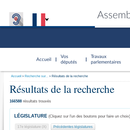
Assemb
Accèder à
la page
Vos
Travaux
Accueil
d'accueil
députés
parlementaires
Vous
Accueil
Recherche sur...
Résultats de la recherche
êtes
Résultats de la recherche
Général
ici
CONNEX
TRAVA
CONNA
DÉC
:
166588
résultats trouvés
LÉGISLATURE
(Cliquez sur l'un des boutons pour faire un choix
17e législature (X)
Précédentes législatures