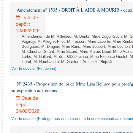
Amendement n° 1535 - DROIT À L'AIDE À MOURIR - deuxièm
Date de
dépôt :
12/02/2026
Amendement de M. Villedieu, M. Bentz, Mme Dogor-Such, M. G
Vaginay, M. Allegret-Pilot, M. Tesson, Mme Laporte, Mme Rimbe
Bourgeois, M. Dragon, Mme Ranc, Mme Joubert, Mme Lechon, M
M. Christian Girard, Mme Sicard, Mme Marais-Beuil, Mme Au
Lorho, M. Ballard, M. de L&#233;pinau, Mme Florence Goulet, 
Lioret, M. Rambaud et M. Guitton - Article 4 -
Rejeté
Voir le dossier (Fin de vie)
N° 2435 - Proposition de loi de Mme Lisa Belluco pour protége
surexposition aux écrans
Date de
dépôt :
04/02/2026
Voir le dossier (Protéger nos enfants contre la surexposition aux écran