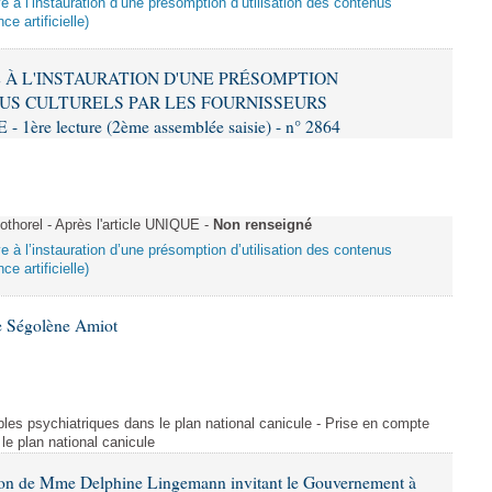
ive à l’instauration d’une présomption d’utilisation des contenus
ce artificielle)
VE À L'INSTAURATION D'UNE PRÉSOMPTION
US CULTURELS PAR LES FOURNISSEURS
re lecture (2ème assemblée saisie) - n° 2864
horel - Après l'article UNIQUE -
Non renseigné
ive à l’instauration d’une présomption d’utilisation des contenus
ce artificielle)
e Ségolène Amiot
les psychiatriques dans le plan national canicule - Prise en compte
le plan national canicule
tion de Mme Delphine Lingemann invitant le Gouvernement à