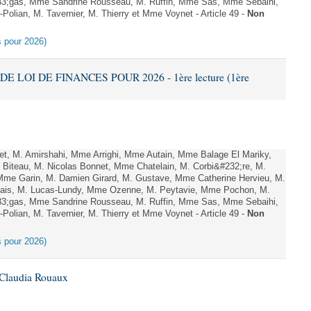
;gas, Mme Sandrine Rousseau, M. Ruffin, Mme Sas, Mme Sebaihi,
olian, M. Tavernier, M. Thierry et Mme Voynet - Article 49 -
Non
es pour 2026)
DE LOI DE FINANCES POUR 2026 - 1ère lecture (1ère
, M. Amirshahi, Mme Arrighi, Mme Autain, Mme Balage El Mariky,
Biteau, M. Nicolas Bonnet, Mme Chatelain, M. Corbi&#232;re, M.
 Mme Garin, M. Damien Girard, M. Gustave, Mme Catherine Hervieu, M.
hais, M. Lucas-Lundy, Mme Ozenne, M. Peytavie, Mme Pochon, M.
;gas, Mme Sandrine Rousseau, M. Ruffin, Mme Sas, Mme Sebaihi,
olian, M. Tavernier, M. Thierry et Mme Voynet - Article 49 -
Non
es pour 2026)
 Claudia Rouaux