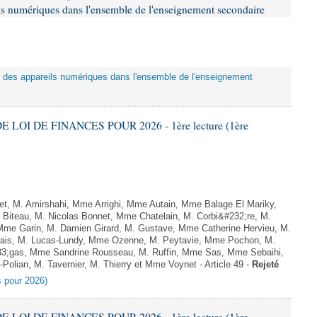
eils numériques dans l'ensemble de l'enseignement secondaire
tion des appareils numériques dans l'ensemble de l'enseignement
E LOI DE FINANCES POUR 2026 - 1ère lecture (1ère
, M. Amirshahi, Mme Arrighi, Mme Autain, Mme Balage El Mariky,
Biteau, M. Nicolas Bonnet, Mme Chatelain, M. Corbi&#232;re, M.
 Mme Garin, M. Damien Girard, M. Gustave, Mme Catherine Hervieu, M.
hais, M. Lucas-Lundy, Mme Ozenne, M. Peytavie, Mme Pochon, M.
;gas, Mme Sandrine Rousseau, M. Ruffin, Mme Sas, Mme Sebaihi,
olian, M. Tavernier, M. Thierry et Mme Voynet - Article 49 -
Rejeté
es pour 2026)