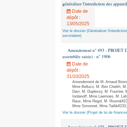
généraliser l'interdiction des appar
Date de
dépôt :
13/05/2025
Voir le dossier (Généraliser l'interdic
secondaire)
Amendement n° 493 - PROJET D
assemblée saisie) - n° 1906
Date de
dépôt :
31/10/2025
Amendement de M. Arnaud Bonnet
Mme Belluco, M. Ben Cheikh, M. 
Davi, M. Duplessy, M. Fournier,
Iordanoff, Mme Laernoes, M. La
Raux, Mme Regol, M. Roum&#233
Mme Simonnet, Mme Taill&#233;-P
Voir le dossier (Projet de loi de financ