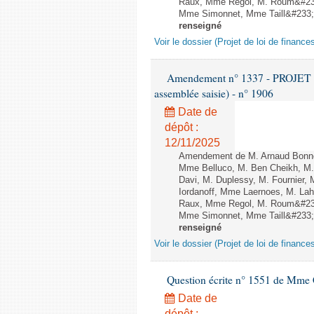
Raux, Mme Regol, M. Roum&#233
Mme Simonnet, Mme Taill&#233;-P
renseigné
Voir le dossier (Projet de loi de financ
Amendement n° 1337 - PROJET 
assemblée saisie) - n° 1906
Date de
dépôt :
12/11/2025
Amendement de M. Arnaud Bonnet
Mme Belluco, M. Ben Cheikh, M. 
Davi, M. Duplessy, M. Fournier,
Iordanoff, Mme Laernoes, M. La
Raux, Mme Regol, M. Roum&#233
Mme Simonnet, Mme Taill&#233;-P
renseigné
Voir le dossier (Projet de loi de financ
Question écrite n° 1551 de Mme
Date de
dépôt :