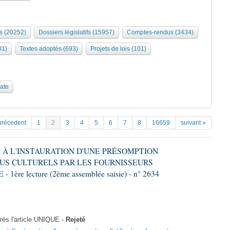
s (20252)
Dossiers législatifs (15957)
Comptes-rendus (3434)
01)
Textes adoptés (693)
Projets de lois (101)
date
précedent
1
2
3
4
5
6
7
8
16659
suivant »
VE À L'INSTAURATION D'UNE PRÉSOMPTION
US CULTURELS PAR LES FOURNISSEURS
re lecture (2ème assemblée saisie) - n° 2634
ès l'article UNIQUE -
Rejeté