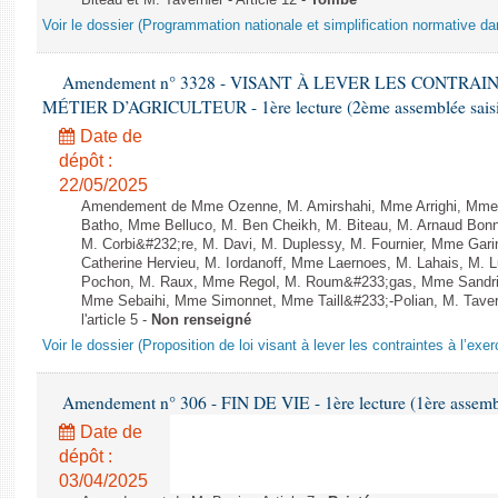
Biteau et M. Tavernier - Article 12 -
Tombé
Voir le dossier (Programmation nationale et simplification normative d
Amendement n° 3328 - VISANT À LEVER LES CONTRAI
MÉTIER D’AGRICULTEUR - 1ère lecture (2ème assemblée saisie
Date de
dépôt :
22/05/2025
Amendement de Mme Ozenne, M. Amirshahi, Mme Arrighi, Mme 
Batho, Mme Belluco, M. Ben Cheikh, M. Biteau, M. Arnaud Bonn
M. Corbi&#232;re, M. Davi, M. Duplessy, M. Fournier, Mme Gar
Catherine Hervieu, M. Iordanoff, Mme Laernoes, M. Lahais, M.
Pochon, M. Raux, Mme Regol, M. Roum&#233;gas, Mme Sandri
Mme Sebaihi, Mme Simonnet, Mme Taill&#233;-Polian, M. Tavern
l'article 5 -
Non renseigné
Voir le dossier (Proposition de loi visant à lever les contraintes à l’exer
Amendement n° 306 - FIN DE VIE - 1ère lecture (1ère assembl
Date de
dépôt :
03/04/2025