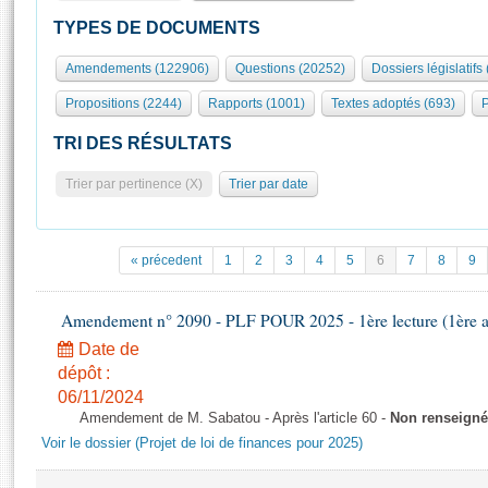
S'id
Présidence
Séance publique
Rôle et pouvoirs de l'Assemblée
Visiter l'Assemblée
TYPES DE DOCUMENTS
Fiches « Connaissance de l’Assemblée »
577 députés
Commissions et autres organes
Visite virtuelle du palais Bourbon
Amendements (122906)
Questions (20252)
Dossiers législatifs
Organisation de l'Assemblée
Groupes politiques
Europe et International
Assister à une séance
Mot
Propositions (2244)
Rapports (1001)
Textes adoptés (693)
P
Présidence
Conférence des Présidents
Bureau
Collège des Ques
Élections législatives
Contrôle et évaluation
Accès des chercheurs à l’Assemblée
TRI DES RÉSULTATS
Congrès
Les évènements
S'inscrire
Trier par pertinence (X)
Trier par date
Pétitions
Statistiques et chiffres clés
Transparence et déontologie
Vous n'ave
Patrimoine
E
Documents de référence
« précedent
1
2
3
4
5
6
7
8
9
La Bibliothèque
( Constitution | Règlement de l'Assemblée ... )
Documents parlementaires
Les archives
Amendement n° 2090 - PLF POUR 2025 - 1ère lecture (1ère as
Projets de loi
Contacts et plan d'accès
Date de
Propositions de loi
Histoire
Photos libres de droit
dépôt :
Amendements
Juniors
06/11/2024
Textes adoptés
Amendement de M. Sabatou - Après l'article 60 -
Non renseigné
Anciennes législatures
Voir le dossier (Projet de loi de finances pour 2025)
Liens vers les sites publics
Rapports d'information