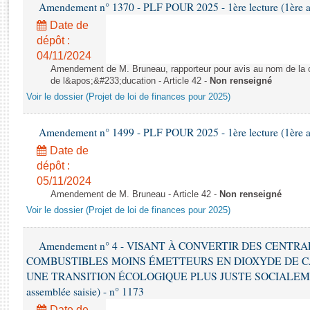
Rapports d'enquête
Amendement n° 1370 - PLF POUR 2025 - 1ère lecture (1ère as
Rapports législatifs
Date de
Rapports sur l'application des lois
dépôt :
04/11/2024
Baromètre de l’application des lois
Amendement de M. Bruneau, rapporteur pour avis au nom de la co
de l&apos;&#233;ducation - Article 42 -
Non renseigné
Dossiers législatifs
Voir le dossier (Projet de loi de finances pour 2025)
Budget et sécurité sociale
Questions écrites et orales
Amendement n° 1499 - PLF POUR 2025 - 1ère lecture (1ère as
Comptes rendus des débats
Date de
dépôt :
05/11/2024
Amendement de M. Bruneau - Article 42 -
Non renseigné
Voir le dossier (Projet de loi de finances pour 2025)
Amendement n° 4 - VISANT À CONVERTIR DES CENTR
COMBUSTIBLES MOINS ÉMETTEURS EN DIOXYDE DE 
UNE TRANSITION ÉCOLOGIQUE PLUS JUSTE SOCIALEMENT 
assemblée saisie) - n° 1173
Date de