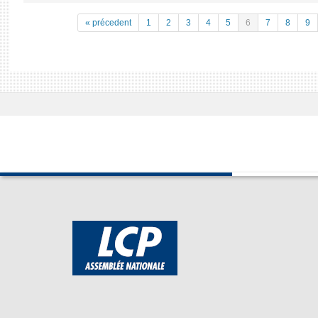
« précedent
1
2
3
4
5
6
7
8
9