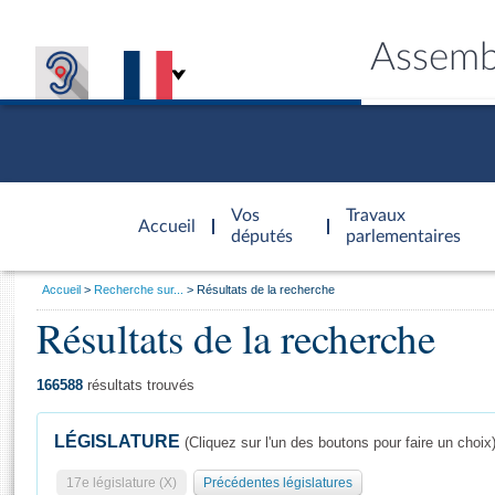
Assemb
Accèder à
la page
Vos
Travaux
Accueil
d'accueil
députés
parlementaires
Vous
Accueil
Recherche sur...
Résultats de la recherche
êtes
Résultats de la recherche
Général
ici
CONNEX
TRAVA
CONNA
DÉC
:
166588
résultats trouvés
LÉGISLATURE
(Cliquez sur l'un des boutons pour faire un choix
17e législature (X)
Précédentes législatures