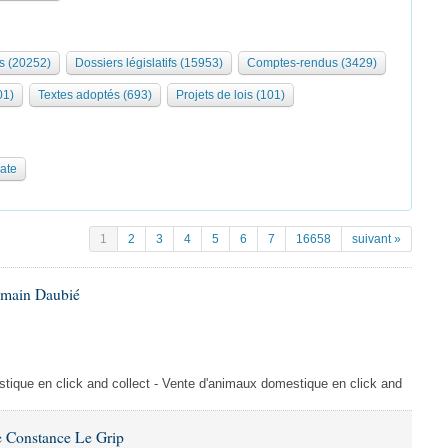
s (20252)
Dossiers législatifs (15953)
Comptes-rendus (3429)
01)
Textes adoptés (693)
Projets de lois (101)
date
1
2
3
4
5
6
7
16658
suivant »
omain Daubié
ique en click and collect - Vente d'animaux domestique en click and
 Constance Le Grip