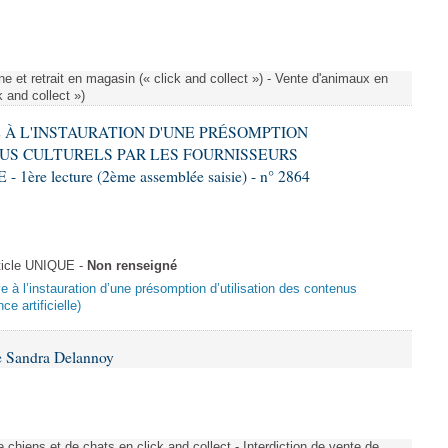
e et retrait en magasin (« click and collect ») - Vente d'animaux en
k and collect »)
VE À L'INSTAURATION D'UNE PRÉSOMPTION
US CULTURELS PAR LES FOURNISSEURS
re lecture (2ème assemblée saisie) - n° 2864
ticle UNIQUE -
Non renseigné
ive à l’instauration d’une présomption d’utilisation des contenus
ce artificielle)
e Sandra Delannoy
 chiens et de chats en click and collect - Interdiction de vente de