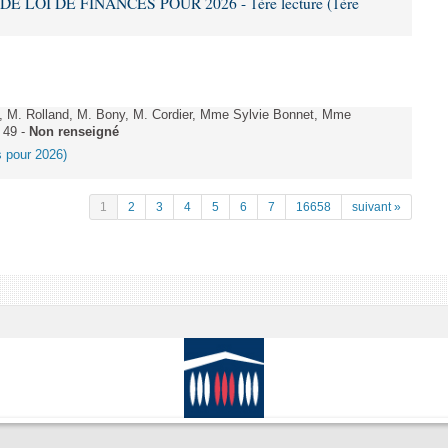
DE LOI DE FINANCES POUR 2026 - 1ère lecture (1ère
 M. Rolland, M. Bony, M. Cordier, Mme Sylvie Bonnet, Mme
 49 -
Non renseigné
es pour 2026)
1
2
3
4
5
6
7
16658
suivant »