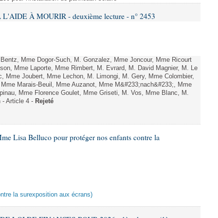
L'AIDE À MOURIR - deuxième lecture - n° 2453
. Bentz, Mme Dogor-Such, M. Gonzalez, Mme Joncour, Mme Ricourt
Tesson, Mme Laporte, Mme Rimbert, M. Evrard, M. David Magnier, M. Le
c, Mme Joubert, Mme Lechon, M. Limongi, M. Gery, Mme Colombier,
rd, Mme Marais-Beuil, Mme Auzanot, Mme M&#233;nach&#233;, Mme
;pinau, Mme Florence Goulet, Mme Griseti, M. Vos, Mme Blanc, M.
- Article 4 -
Rejeté
me Lisa Belluco pour protéger nos enfants contre la
ontre la surexposition aux écrans)